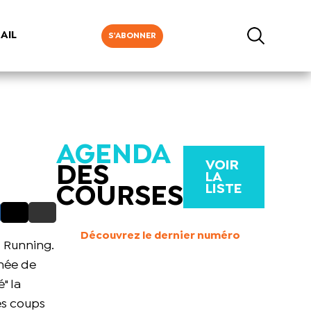
AIL
S'ABONNER
AGENDA
VOIR
DES
LA
LISTE
COURSES
Découvrez le dernier numéro
l Running.
rnée de
" la
es coups