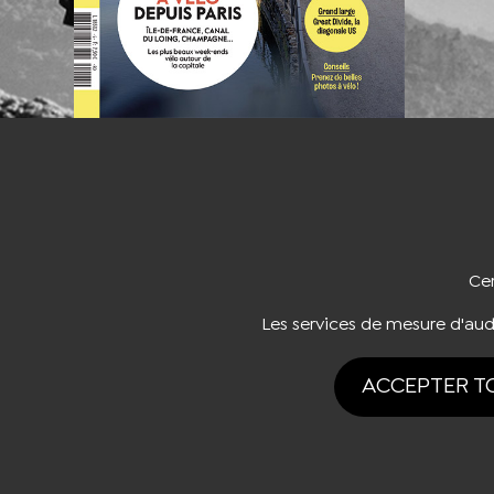
NOUS CO
Cer
Les services de mesure d'au
ACCEPTER T
Tous drois rése