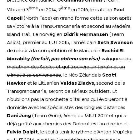
présence du lituanien
Gediminas Grinuis
(Team
ème
ème
Vibram) 3
en 2014, 2
en 2016, le catalan
Paul
Capell
(North Face) en grand forme cette saison après
sa victoire à la TransGrancanaria et second au Madeira
Island Trail. Le norvégien
Didrik Hermansen
(Team
Asics), premier au LUT 2015, l’américain
Seth Swanson
de retour à la compétition et le Marocain
Rachid El
Morabity
(forfait, pas obtenu son visa)
,
vainqueur du
marathon des Sables et qui trouvera un terrain et un
climat à sa convenance
, le Néo Zélandais
Scott
Hawker
et le Lituanien
Vaidas Zladys,
second de la
Transgrancanaria, seront de sérieux outsiders. Et
n’oublions pas la brochette d’italiens qui évolueront à
domicile avec les spécialistes des longues distances
Dani Jung
(Team Gore), 6ème du MIUT 2017 et qui a
déjà goûté aux chemins des Dolomites l’an dernier et
Fulvio Dalpit
, le seul à tenir le rythme d’Anton Krupicka