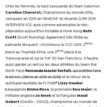
Chez les femmes, la haut savoyarde du team Salomon
Caroline Chaverot,
Championne du Monde 2016
,
vainqueur en 2015 en 13h40'34'' et récente
(LIRE SON
INTERVIEW ICI)
, aura comme adversaires la néo-
zélandaise aujourd’hui installée à Honk Kong
Ruth
Croft
(Scott Running), également très titrée au
ème
palmarès éloquent : victoiressur la CCC 2015, 2
ème
place au Trophée Kima, une 3
place à la
Transvulcania et sur la TNF 50 San Francisco. Il faudra
aussi garder un œil sur les deux athlètes du team the
North Face
Fernanda Maciel
forfait
, qui préfère faire
le 80 km, (3ème en 2015 et 2016)
et le retour de la
quintuple lauréate de l'UTMB®
Lizzy Hawker
L
’espagnole
Emma Roca
, la polonaise
Ewa Majer
, la
militaire anglaise
Jo Meek
et la française
Maud
Gobert
(Oxsitis - ODLO), championne du monde de