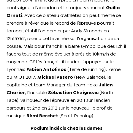
au LUT 2014, avant qu’un problème physique ne le
contraigne à l’abandon et le toujours souriant
Guilio
Ornati
. Avec ce plateau d’athlètes on peut même se
prendre à rêver que le record de l’épreuve pourrait
tomber, établi l’an dernier par Andy Simonds en
12h15’06'', retenu cette année sur l'organisation de sa
course. Mais pour franchir la barre symbolique des 12h il
faudra tout de même évoluer à près de 10km/h de
moyenne. Côtés français il faudra s’appuyer sur le
Lyonnais
Fabien Antolinos
(Terre de running), 7ème
du MIUT 2017,
Mickael Pasero
(New Balance), le
capitaine et team Manager du team Hoka
Julien
Chorier
, l’inusable
Sébastien Chaigneau
(North
Face), vainqueur de l'épreuve en 2011 sur l'ancien
parcours et 2nd en 2012 sur le nouveau, le prof de
musique
Rémi Berchet
(Scott Running).
Podium indécis chez les dames