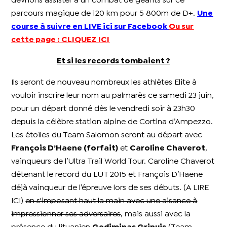
devrions assister à un combat de géants sur ce
parcours magique de 120 km pour 5 800m de D+.
Une
course à suivre en LIVE ici sur Facebook
Ou sur
cette page : CLIQUEZ ICI
Et si les records tombaient ?
Ils seront de nouveau nombreux les athlètes Elite à
vouloir inscrire leur nom au palmarès ce samedi 23 juin,
pour un départ donné dès le vendredi soir à 23h30
depuis la célèbre station alpine de Cortina d’Ampezzo.
Les étoiles du Team Salomon seront au départ avec
François D’Haene (forfait)
et
Caroline Chaverot
,
vainqueurs de l’Ultra Trail World Tour. Caroline Chaverot
détenant le record du LUT 2015 et François D’Haene
déjà vainqueur de l’épreuve lors de ses débuts.
(A LIRE
ICI)
en s'imposant haut la main avec une aisance à
impressionner ses adversaires
, mais aussi avec la