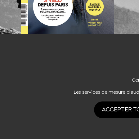
NOUS CO
Cer
Les services de mesure d'au
ACCEPTER T
Tous drois rése