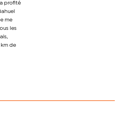
a profité
 Nahuel
 Je me
ous les
ais,
0 km de