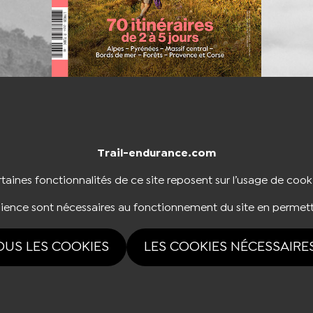
Trail-endurance.com
NTACTER
BOUTIQUE
taines fonctionnalités de ce site reposent sur l’usage de cook
dience sont nécessaires au fonctionnement du site en permett
NOUS SUIVRE
OUS LES COOKIES
LES COOKIES NÉCESSAIRE
rvés Trail-endurance.com 2026 |
Mentions légales
|
Politique de confidentialité
|
Ges