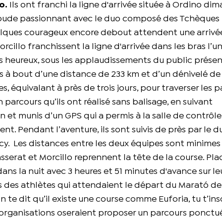
o.
Ils ont franchi la ligne d'arrivée située à Ordino di
coude passionnant avec le duo composé des Tchèques Fi
uelques courageux encore debout attendent une arrivée
rcillo franchissent la ligne d'arrivée dans les bras l’u
ais heureux, sous les applaudissements du public présen
s à bout d’une distance de 233 km et d’un dénivelé de
s, équivalant à près de trois jours, pour traverser les 
parcours qu’ils ont réalisé sans balisage, en suivant
ion et munis d’un GPS qui a permis à la salle de contrôl
nt. Pendant l’aventure, ils sont suivis de près par le d
cy.
Les distances entre les deux équipes sont minimes 
Passerat et Morcillo reprennent la tête de la course. Plac
dans la nuit avec 3 heures et 51 minutes d'avance sur le
 des athlètes qui attendaient le départ du Marató del
te dit qu’il existe une course comme Euforia, tu t’insc
d’organisations oseraient proposer un parcours ponctu