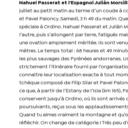
Nahuel Passerat et l’Espagnol Julián Morcill
juillet au petit matin au terme d’un coude à 
et Pavel Paloncy. Samedi, 3 h 49 du matin. Q
spéciale à Ordino. Nahuel Passerat et Julián Mo
l’autre, puis s’allongent par terre, fatigués m
une ovation amplement méritée. Ils sont venu
mètres. Le temps total : 68 heures et 49 minute
les plus sauvages des Pyrénées andorranes. Un 
strictement l’itinéraire fourni par l’organisat
connaître leur localisation exacte à tout mome
tchèque composé de Filip Silar et Pavel Palon
ce que, à partir de l’Estany de l’Isla (km 165), 
conservent jusqu’à Ordino, où ils sont arrivés 
poursuivants, reçus sous les applaudissements
Quand tu aimes vraiment la montagne et qu’on 
réfléchir. On change de catégorie ! Très peu 