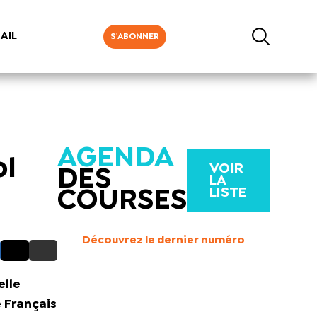
AIL
S'ABONNER
AGENDA
ol
VOIR
DES
LA
LISTE
COURSES
Découvrez le dernier numéro
elle
 Français