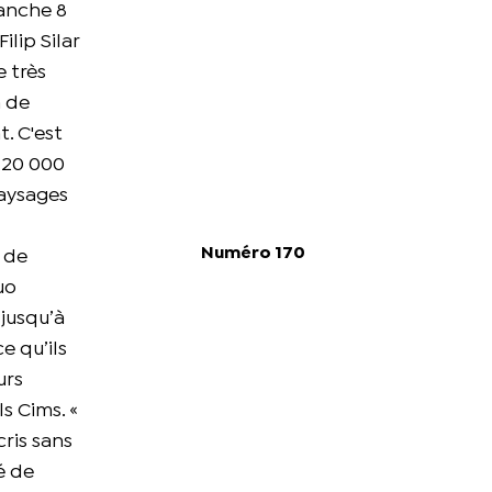
manche 8
lip Silar
 très
n de
t. C'est
 20 000
paysages
Numéro 170
e de
uo
jusqu’à
e qu’ils
urs
s Cims. «
ris sans
é de