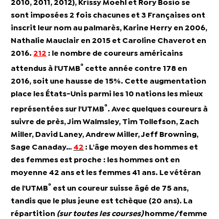
2010, 2011, 2012), Krissy Moehl et Rory Bosio se
sont imposées 2 fois chacunes et 3 Françaises ont
inscrit leur nom au palmarès,
Karine Herry
en 2006,
Nathalie Mauclair
en 2015 et
Caroline Chaverot
en
2016.
212
: le nombre de c
oureurs américains
®
attendus à l'UTMB
cette année contre 178 en
2016, soit une hausse de 15%. Cette augmentation
place les États-Unis parmi les 10 nations les mieux
®
représentées sur l'UTMB
. Avec quelques coureurs à
suivre de près,
Jim Walmsley
,
Tim Tollefson
,
Zach
Miller
,
David Laney
,
Andrew Miller
,
Jeff Browning
,
Sage Canaday
…
42
: L'
âge moyen des hommes
et
des femmes est proche : les hommes ont en
moyenne 42 ans et les femmes 41 ans. Le vétéran
®
de l'UTMB
est un coureur suisse âgé de 75 ans,
tandis que le plus jeune est tchèque (20 ans). La
répartition
(sur toutes les courses)
homme/femme