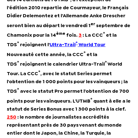
l’édition 2010 repartie de Courmayeur, le Français
Didier Delemontez
et l’Allemande
Anke Drescher
er
seront bien au départ le vendredi 1
septembre de
ème
®
Chamonix pour la 14
fois.
3
: La CCC
et la
®
®
TDS
rejoignent l'
Ultra-Trail
World Tour
®
Nouveauté cette année, la CCC
et la
®
®
TDS
r
ejoignent le calendrier Ultra-Trail
World
®
Tour
. La CCC
, avec le statut Series permet
l'obtention de 1 000 points pour les vainqueurs ; la
®
TDS
avec le statut Pro permet l'obtention de 700
®
points pour les vainqueurs. L'UTMB
quant à elle a le
statut de Series Bonus avec 1 300 points à la clef.
250
: le nombre de
journalistes accrédités
représentant près de 30 pays venant du monde
entier dont le Japon, la Chine, la Turquie, la