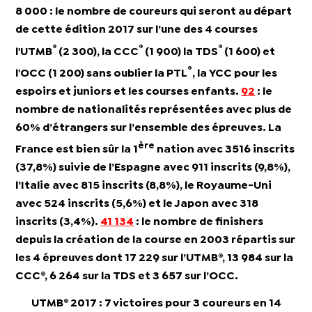
8 000
:
le
nombre de coureurs
qui seront au départ
de cette édition 2017 sur l’une des 4 courses
®
®
®
l'UTMB
(2 300), la CCC
(1 900) la TDS
(1 600) et
®
l'OCC (1 200) sans oublier la PTL
, la YCC pour les
espoirs et juniors et les courses enfants.
92
:
le
nombre de nationalités
représentées avec plus de
60% d’étrangers sur l’ensemble des épreuves. La
ère
France est bien sûr la 1
nation avec 3516 inscrits
(37,8%) suivie de l’Espagne avec 911 inscrits (9,8%),
l’Italie avec 815 inscrits (8,8%), le Royaume-Uni
avec 524 inscrits (5,6%) et le Japon avec 318
inscrits (3,4%).
41 134
: le
nombre de finishers
depuis la création de la course en 2003 répartis sur
les 4 épreuves dont 17 229 sur l’UTMB®, 13 984 sur la
CCC®, 6 264 sur la TDS et 3 657 sur l’OCC.
UTMB® 2017 : 7 victoires pour 3 coureurs en 14