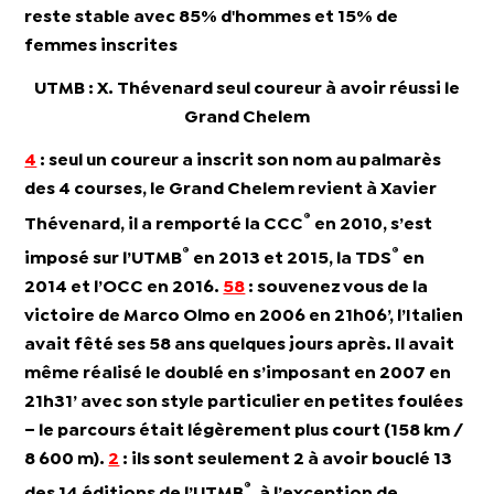
reste stable avec 85% d'hommes et 15% de
femmes inscrites
UTMB : X. Thévenard seul coureur à avoir réussi le
Grand Chelem
4
: seul un coureur a inscrit son nom au palmarès
des 4 courses, le
Grand Chelem
revient à
Xavier
®
Thévenard
, il a
remporté la CCC
en 2010, s’est
®
®
imposé sur l’UTMB
en 2013 et 2015, la TDS
en
2014 et l’OCC en 2016.
58
: souvenez vous de la
victoire de
Marco Olmo
en 2006 en 21h06’, l’Italien
avait fêté ses
58 ans
quelques jours après. Il avait
même réalisé le doublé en s’imposant en 2007 en
21h31’ avec son style particulier en petites foulées
– le parcours était légèrement plus court (158 km /
8 600 m).
2
: ils sont seulement 2 à
avoir bouclé 13
®
des 14
éditions de l’UTMB
, à l’exception de