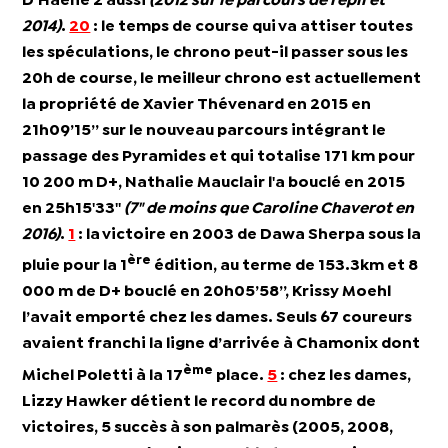
D’Haene
2 aussi
(2012 sur le parcours de repli et
2014)
.
20
:
le temps de course qui va attiser toutes
les spéculations, le chrono peut-il passer sous les
20h de course, le meilleur chrono est actuellement
la propriété de
Xavier Thévenard
en 2015 en
21h09’15’’ sur le nouveau parcours intégrant le
passage des Pyramides et qui totalise 171 km pour
10 200 m D+,
Nathalie Mauclair
l'a bouclé en 2015
en 25h15'33''
(7" de moins que Caroline Chaverot en
2016)
.
1
:
la victoire en 2003 de
Dawa Sherpa
sous la
ère
pluie pour la
1
édition
, au terme de 153.3km et 8
000 m de D+ bouclé en 20h05’58’’,
Krissy Moehl
l’avait emporté chez les dames. Seuls 67 coureurs
avaient franchi la ligne d’arrivée à Chamonix dont
ème
Michel Poletti à la 17
place.
5
:
chez les dames,
Lizzy Hawker
détient le record du
nombre de
victoires
, 5 succès à son palmarès (2005, 2008,