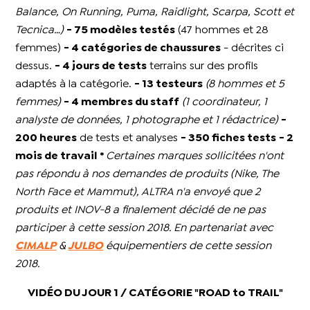
Balance, On Running, Puma, Raidlight, Scarpa, Scott et
Tecnica…)
- 75 modèles testés
(47 hommes et 28
femmes)
- 4 catégories de chaussures
- décrites ci
dessus.
- 4 jours de tests
terrains sur des profils
adaptés à la catégorie.
- 13 testeurs
(8 hommes et 5
femmes)
- 4 membres du staff
(1 coordinateur, 1
analyste de données, 1 photographe et 1 rédactrice)
-
200 heures
de tests et analyses
- 350 fiches tests
- 2
mois de travail
*
Certaines marques sollicitées n'ont
pas répondu à nos demandes de produits (Nike, The
North Face et Mammut), ALTRA n'a envoyé que 2
produits et INOV-8 a finalement décidé de ne pas
participer à cette session 2018.
En partenariat avec
CIMALP
&
JULBO
équipementiers de cette session
2018.
VIDÉO DU JOUR 1 / CATÉGORIE "ROAD to TRAIL"