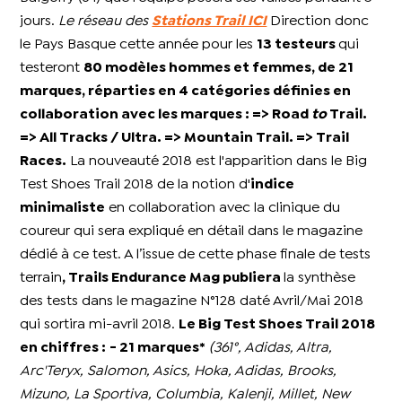
jours.
Le réseau des
Stations Trail ICI
Direction donc
le Pays Basque cette année pour les
13 testeurs
qui
testeront
80 modèles hommes et femmes, de 21
marques, réparties en 4 catégories définies en
collaboration avec les marques : => Road
to
Trail.
=> All Tracks / Ultra. => Mountain Trail. => Trail
Races.
La nouveauté 2018 est l'apparition dans le Big
Test Shoes Trail 2018 de la notion d'
indice
minimaliste
en collaboration avec la clinique du
coureur qui sera expliqué en détail dans le magazine
dédié à ce test. A l’issue de cette phase finale de tests
terrain
, Trails Endurance Mag publiera
la synthèse
des tests dans le magazine N°128 daté Avril/Mai 2018
qui sortira mi-avril 2018.
Le Big Test Shoes Trail 2018
en chiffres :
- 21 marques*
(361°, Adidas, Altra,
Arc'Teryx, Salomon, Asics, Hoka, Adidas, Brooks,
Mizuno, La Sportiva, Columbia, Kalenji, Millet, New