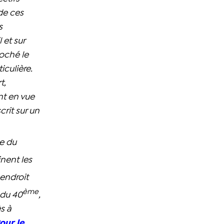
de ces
s
 et sur
coché le
iculière.
t,
nt en vue
crit sur un
ge du
inent les
 endroit
ème
 du 40
,
ès à
our le