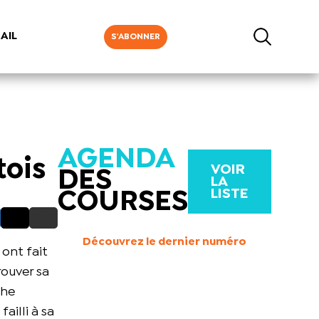
AIL
S'ABONNER
AGENDA
tois
VOIR
DES
LA
LISTE
COURSES
Découvrez le dernier numéro
 ont fait
rouver sa
phe
ailli à sa