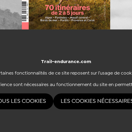
Trail-endurance.com
NTACTER
BOUTIQUE
taines fonctionnalités de ce site reposent sur l’usage de cook
dience sont nécessaires au fonctionnement du site en permett
NOUS SUIVRE
OUS LES COOKIES
LES COOKIES NÉCESSAIRE
rvés Trail-endurance.com 2026 |
Mentions légales
|
Politique de confidentialité
|
Ges