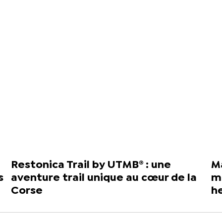
Restonica Trail by UTMB® : une
Ma
s
aventure trail unique au cœur de la
mo
Corse
he