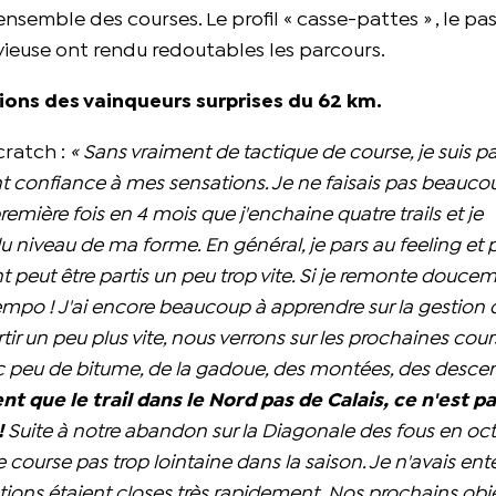
semble des courses. Le profil « casse-pattes » , le pa
vieuse ont rendu redoutables les parcours.
ions des vainqueurs surprises du 62 km.
scratch :
« Sans vraiment de tactique de course, je suis pa
 confiance à mes sensations. Je ne faisais pas beaucoup
première fois en 4 mois que
j'enchaine quatre trails et je
veau de ma forme. En général, je pars au feeling et pu
peut être partis un peu trop vite. Si je remonte douceme
n tempo ! J'ai encore beaucoup à apprendre sur la gestion 
rtir un peu plus vite, nous verrons sur les prochaines cour
vec peu de bitume, de la gadoue, des montées, des descen
 que le trail dans le Nord pas de Calais, ce n'est pas
!
Suite à notre abandon sur la Diagonale des fous en oct
ourse pas trop lointaine dans la saison. Je n'avais en
iptions étaient closes très rapidement.
Nos prochains obje