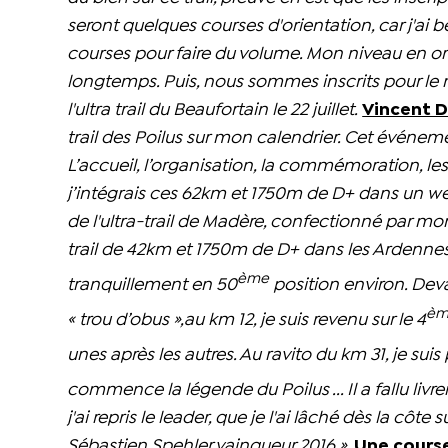
seront quelques courses d'orientation, car j'ai
courses pour faire du volume. Mon niveau en ori
longtemps. Puis, nous sommes inscrits pour le mo
l'ultra trail du Beaufortain le 22 juillet.
Vincent 
trail des Poilus sur mon calendrier. Cet événemen
L’accueil, l’organisation, la commémoration, le
j’intégrais ces 62km et 1750m de D+ dans un 
de l'ultra-trail de Madère, confectionné par mon
trail de 42km et 1750m de D+ dans les Ardenne
ème
tranquillement en 50
position environ. Deva
èm
« trou d’obus »,au km 12, je suis revenu sur le 4
unes après les autres. Au ravito du km 31, je suis
commence la légende du Poilus ... Il a fallu livre
j'ai repris le leader, que je l'ai lâché dès la cô
Sébastien Spehler vainqueur 2016 ».
Une course