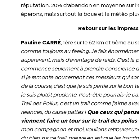
réputation. 20% d'abandon en moyenne sur l'en
éperons, mais surtout la boue et la météo plu
Retour sur les impress
Pauline CARRÉ
, 1ère sur le 62 km et 5ème au 
comme toujours au feeling. Je fais énormément
auparavant, mais d'avantage de raids. C'est la 
commence seulement à prendre conscience du ni
si je remonte doucement ces messieurs qui sont 
de la course, c'est que je suis partie sur le bo
je suis plutôt prudente. Peut-être pourrais-je pa
Trail des Poilus, c'est un trail comme j'aime a
relances, du casse pattes !
Que ceux qui pensent
viennent faire un tour sur le trail des poilus 
mon compagnon et moi, voulions retrouver une c
du bien sur ce trail, preuve en est que les inscr