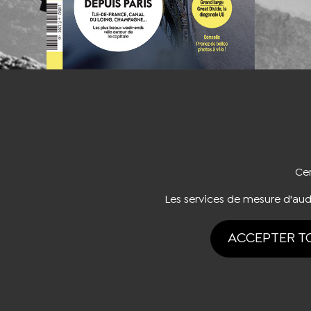
NOUS CO
Cer
Les services de mesure d'au
ACCEPTER T
Tous drois rése