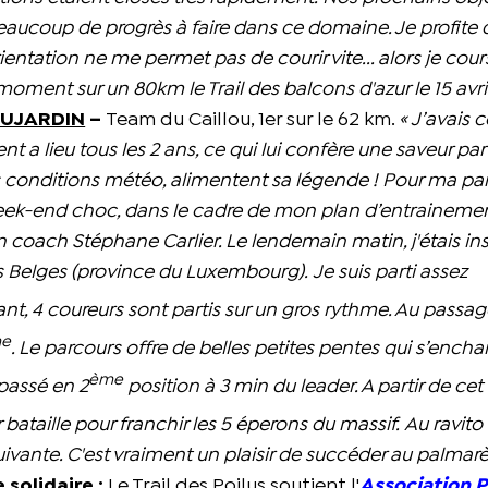
 beaucoup de progrès à faire dans ce domaine. Je profite 
entation ne me permet pas de courir vite... alors je cour
ment sur un 80km le Trail des balcons d'azur le 15 avril
DUJARDIN
–
Team du Caillou, 1er sur le 62 km.
« J’avais 
t a lieu tous les 2 ans, ce qui lui confère une saveur part
s conditions météo, alimentent sa légende !
Pour ma par
week-end choc, dans le cadre de mon plan d’entraineme
 coach Stéphane Carlier. Le lendemain matin, j'étais ins
s Belges (province du Luxembourg).
Je suis parti assez
nt, 4 coureurs sont partis sur un gros rythme. Au passa
e
. Le parcours offre de belles petites pentes qui s’encha
ème
 passé en 2
position à 3 min du leader. A partir de cet
r bataille pour franchir les 5 éperons du massif.
Au ravito
te suivante. C'est vraiment un plaisir de succéder au palmar
 solidaire :
Le Trail des Poilus soutient l'
Association P