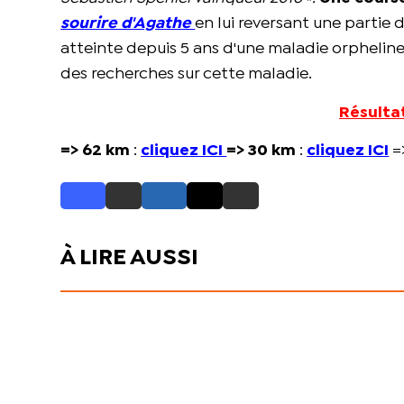
sourire d'Agathe
en lui reversant une partie d
atteinte depuis 5 ans d'une maladie orpheline 
des recherches sur cette maladie.
Résultat
=> 62 km
:
cliquez ICI
=> 30 km
:
cliquez ICI
=
À LIRE AUSSI