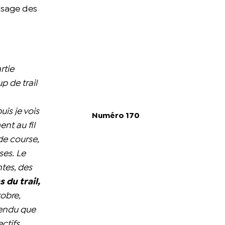
ssage des
rtie
 de trail
is je vois
Numéro 170
nt au fil
de course,
ses.
Le
tes, des
 du trail,
obre,
tendu que
ctifs