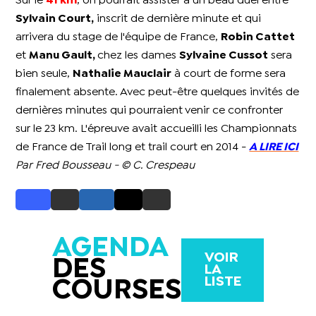
Sur le
41 km
, on pourrait assister à un beau duel entre
Sylvain Court,
inscrit de dernière minute et qui
arrivera du stage de l'équipe de France,
Robin Cattet
et
Manu Gault,
chez les dames
Sylvaine Cussot
sera
bien seule,
Nathalie Mauclair
à court de forme sera
finalement absente. Avec peut-être quelques invités de
dernières minutes qui pourraient venir ce confronter
sur le 23 km. L'épreuve avait accueilli les Championnats
de France de Trail long et trail court en 2014 -
A LIRE ICI
Par Fred Bousseau - © C. Crespeau
AGENDA
VOIR
DES
LA
LISTE
COURSES