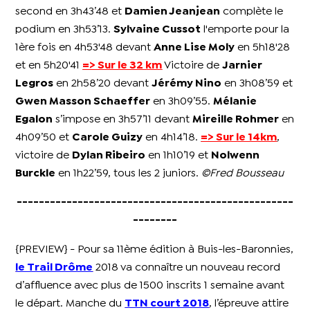
second en 3h43’48 et
Damien Jeanjean
complète le
podium en 3h53’13.
Sylvaine Cussot
l'emporte pour la
1ère fois en 4h53'48 devant
Anne Lise Moly
en 5h18'28
et en 5h20'41
=> Sur le 32 km
Victoire de
Jarnier
Legros
en 2h58’20 devant
Jérémy Nino
en 3h08’59 et
Gwen Masson Schaeffer
en 3h09’55.
Mélanie
Egalon
s’impose en 3h57’11 devant
Mireille Rohmer
en
4h09’50 et
Carole Guizy
en 4h14’18.
=> Sur le 14km
,
victoire de
Dylan Ribeiro
en 1h10’19 et
Nolwenn
Burckle
en 1h22’59, tous les 2 juniors.
©Fred Bousseau
--------------------------------------------------
--------
{PREVIEW} - Pour sa 11ème édition à Buis-les-Baronnies,
le Trail Drôme
2018 va connaître un nouveau record
d’affluence avec plus de 1500 inscrits 1 semaine avant
le départ. Manche du
TTN court 2018
, l’épreuve attire