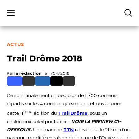
ACTUS
Trail Drôme 2018
Par
la rédaction
, le 11/04/2018
Ce sont finalement un peu plus de 1 700 coureurs
répartis sur les 4 courses qui se sont retrouvés pour
ème
cette 11
édition du
Trail Drôme
, sous un
chaleureux soleil printanier -
VOIR LA PREVIEW CI-
DESSOUS.
Une manche
TTN
relevée sur le 21 km, d’un
parcours modifié en raison de la crue de l’Ouvèze et de