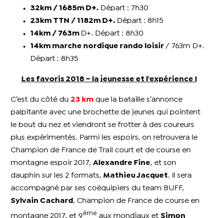
32km / 1685m D+.
Départ : 7h30
23km TTN / 1182m D+.
Départ : 8h15
14km / 763m
D+. Départ : 8h30
14km marche nordique rando loisir
/ 763m D+.
Départ : 8h35
Les favoris 2018 – la jeunesse et l'expérience !
C’est du côté du
23 km
que la bataille s’annonce
palpitante avec une brochette de jeunes qui pointent
le bout du nez et viendront se frotter à des coureurs
plus expérimentés.
Parmi les espoirs, on retrouvera le
Champion de France de Trail court et de course en
montagne espoir 2017,
Alexandre Fine
, et son
dauphin sur les 2 formats,
Mathieu Jacquet
. Il sera
accompagné par ses coéquipiers du team BUFF,
Sylvain Cachard
, Champion de France de course en
ème
montagne 2017, et 9
aux mondiaux et
Simon