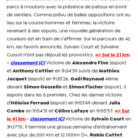
parcs à moutons avec la présence de patous en bord
de sentiers. Comme prévu de belles oppositions ont eu
lieu sur la course hommes et femmes, la victoire
revenant à des espoirs, une nouvelle génération de
coureurs est en train de s’affirmer. Sur le parcours de 42
km, les favoris annoncés, Sylvain Court et Sylvaine
Cussot n’ont pas déjoué les pronostics.
=> Sur le 21 km
-
classement
ICI
Victoire de
Alexandre Fine
(espoir)
et
Anthony Cottier
en 1h34’39 suivis de
Mathieu
Jacquet
(espoir) en 1h35’26.
Gaël Reynaud
4ème
devant
Simon Gosselin
et
Simon Fischer
(espoir), 3
espoirs dans les 6 premiers. Chez les dames victoire
d’
Héloise Ferraud
(espoir) en 1h53’49 devant
Julia
Combe
en 1h54’31 et
Céline Lafaye
en 1h55’57.
=> Sur
le 41 km
-
classement ICI
Victoire de
Sylvain Court
en
3h37’51, il termine une grosse semaine d’entraînement
avec plus de 200 Km et 12 000m D+,
Robin Cattet