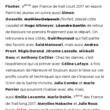
ème
Fischer
, 4
des France de trail court 2017 en espoir.
Parmi les jeunes on suivra aussi
Simon
Gosselin
,
Mathieu Delpeuch
(forfait, blessé côte
cassée)
et
Hugo Altmeyer
,
Léandre Santin
de retour
de blessure ne prendra finalement pas le départ. On
retrouvera à leur côtés,
Gaël Reynaud
qui fait partie
des favoris avec
Said Mansouri
, mais aussi
Andreu
Prost
,
Régis Durand
,
Jérome Lassalle
,
Mickaël
Gasc
et
Anthony Cottier
. Chez les dames, c’est
l’expérience qui va primer avec
Céline Lafaye
, 4 fois
vainqueurs de l'épreuve et toujours aussi à l’aise sur ces
profils courts et techniques qui vient de s’imposer sur le
13 km de la Sainte Victoire,
Julia Combe
et
Marie
Perrier
qui pourront rivaliser avec elle, mais
ème
aussi
Emilie Lecomte
,
Marie Dohin
, 7
des France
de Trail long 2017,
Maryline Nakache
et
Julie Roux
.