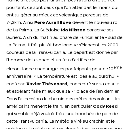
Runners fut des plus lunaires. Des favoris à foison et
pourtant, ce sont ceux que l’on attendait le moins qui
ont su gérer au mieux ce volcanique parcours de
74,3km. Ainsi
Pere Aurell Bove
devient le nouveau roi
de La Palma. La Suédoise
Ida Nilsson
conserve ses
lauriers. A 6h du matin au phare de Funcaliente - sud de
La Palma, il fait plutôt bon lorsque s’élancent les 2000
coureurs de la Transvulcania. Le départ est donné par
l’homme de l’espace et un feu d’artifice de
ème
circonstance encourage les participants pour ce 10
anniversaire. « La température est idéale aujourd’hui »
confesse
Xavier Thévenard
, concentré sur sa course
et espérant faire mieux que sa 7° place de l’an dernier.
Dans l’ascension du chemin des crêtes des volcans, les
américains mènent le train, en particulier
Cody Reed
qui semble déjà vouloir faire une bouchée de pain de
cette Transvulcania. La météo a viré au crachin et le
peloton est maintenant enveloppé dans ce gros nuage