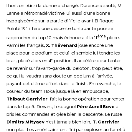
l’horizon. Ainsi la donne a changé. Durance a sauté, M.
Lanne a rétrogradé victime lui aussi d’une bonne
hypoglycémie sur la partie difficile avant El Roque.
Pointé 19° il fera une descente tonitruante pour se
ème
rapprocher du top 10 mais échouera à la 11
place.
Parmi les français,
X. Thévenard
joue encore une
place pour le podium et celui-ci semble lui tendre les
bras, placé alors en 4° position. Il accélère pour tenter
de revenir sur l’avant-garde du peloton, trop peut être,
ce qui lui vaudra sans doute un podium à l’arrivée,
payant cet ultime effort dans le finish. En revanche, le
coureur du team Hoka jusque là en embuscade,
Thibaut Garrivier
, fait la bonne opération pour renter
dans le top 5. Devant, l’espagnol
Père Aurell Bove
a
pris les commandes et gère bien la descente. Le russe
Dimitry Mityaev
n’est jamais bien loin,
T. Garrivier
non plus. Les américains ont fini par exploser au fur et à