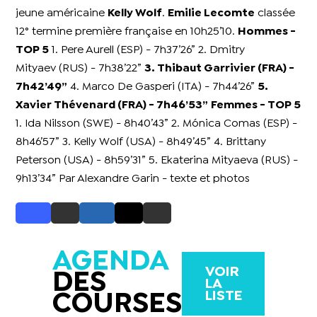
jeune américaine
Kelly Wolf
.
Emilie Lecomte
classée
12° termine première française en 10h25’10.
Hommes -
TOP 5
1. Pere Aurell (ESP) - 7h37’26” 2. Dmitry
Mityaev (RUS) - 7h38’22”
3. Thibaut Garrivier (FRA) -
7h42’49”
4. Marco De Gasperi (ITA) - 7h44’26”
5.
Xavier Thévenard (FRA) - 7h46’53”
Femmes - TOP 5
1. Ida Nilsson (SWE) - 8h40’43” 2. Mónica Comas (ESP) -
8h46’57” 3. Kelly Wolf (USA) - 8h49’45” 4. Brittany
Peterson (USA) - 8h59’31” 5. Ekaterina Mityaeva (RUS) -
9h13’34” Par Alexandre Garin - texte et photos
AGENDA
VOIR
DES
LA
LISTE
COURSES