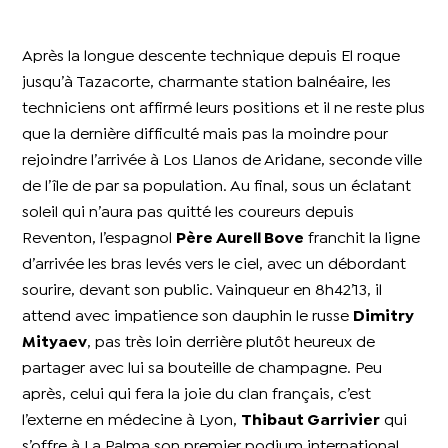
Après la longue descente technique depuis El roque
jusqu’à Tazacorte, charmante station balnéaire, les
techniciens ont affirmé leurs positions et il ne reste plus
que la dernière difficulté mais pas la moindre pour
rejoindre l’arrivée à Los Llanos de Aridane, seconde ville
de l’île de par sa population. Au final, sous un éclatant
soleil qui n’aura pas quitté les coureurs depuis
Reventon, l’espagnol
Père Aurell Bove
franchit la ligne
d’arrivée les bras levés vers le ciel, avec un débordant
sourire, devant son public. Vainqueur en 8h42’13, il
attend avec impatience son dauphin le russe
Dimitry
Mityaev
, pas très loin derrière plutôt heureux de
partager avec lui sa bouteille de champagne. Peu
après, celui qui fera la joie du clan français, c’est
l’externe en médecine à Lyon,
Thibaut Garrivier
qui
s’offre à La Palma son premier podium international