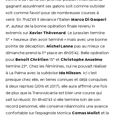
gagnant assurément ses galons soit comme outsider
soit comme favori pour de nombreuses courses à
venir. En 7h42’49 il devance l’italien
Marco Di Gasperi
4°, auteur de la bonne opération finale revenu in
extremis sur
Xavier Thévenard
. Le jurassien termine
5° « heureux d’en avoir terminé » mais avec une bonne
pointe de déception.
Michel Lanne
pas au mieux ce
dimanche prend la 11° place en 8h05’42. Belle opération
pour
Benoit Chrétien
15° et
Christophe Anselmo
termine 23°.
Chez les féminines, nul ne pouvait réaliser
à La Palma avec la suédoise
Ida Nilsson
. Ici c’est
presque chez elle, en terres connues et déjà conquises
à deux reprises (2016 et 2017), elle aura affirmé une fois
de plus que la Transvulcania est bien une course qui
sait lui réussir. En 8h40’43 si elle termine loin de son
record personnel, elle conserve néanmoins une avance
confortable sur l’espagnole Monica
Comas Molist
et la