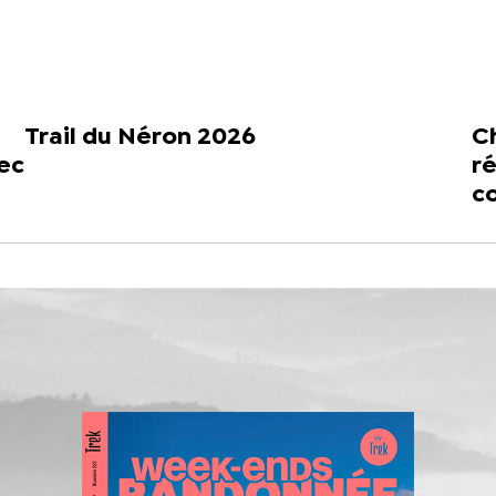
Trail du Néron 2026
Ch
vec
ré
c