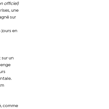
n officiel)
rises, une
pagné sur
 jours en
 sur un
llenge
urs
ontale.
 km
té, comme