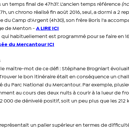
s un temps final de 47h31'. L'ancien temps référence
(no
7h, un chrono réalisé fin août 2016, seul, a dormi a 2 rep
fuge du Camp d'Argent (4h30), son frère Boris l'a accom
lage de Menton -
A LIRE ICI
 et qui habituellement est programmé pour se faire en 16
rsée du Mercantour ICI
s
 le maître-mot de ce défi : Stéphane Brogniart évoluait
. Trouver le bon itinéraire était en conséquence un cha
é du Parc National du Mercantour. Par exemple, plusie
amment au cours des deux nuits à courir à la lueur de fr
12 000 de dénivelé positif, soit un peu plus que les 212
représentait un palier supérieur en termes de difficul