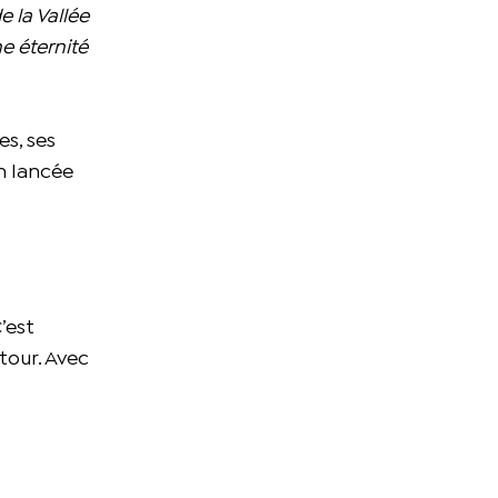
e la Vallée
ne éternité
s, ses
on lancée
’est
tour. Avec