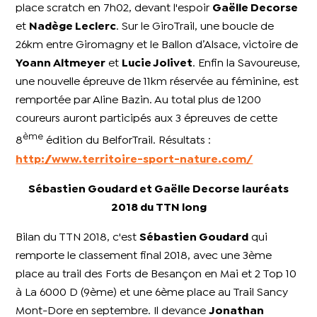
place scratch en 7h02, devant l'espoir
Gaëlle Decorse
et
Nadège Leclerc
. Sur le GiroTrail, une boucle de
26km entre Giromagny et le Ballon d’Alsace, victoire de
Yoann Altmeyer
et
Lucie Jolivet
. Enfin la Savoureuse,
une nouvelle épreuve de 11km réservée au féminine, est
remportée par Aline Bazin. Au total plus de 1200
coureurs auront participés aux 3 épreuves de cette
ème
8
édition du BelforTrail. Résultats :
http://www.territoire-sport-nature.com/
Sébastien Goudard et Gaëlle Decorse lauréats
2018 du TTN long
Bilan du TTN 2018, c'est
Sébastien Goudard
qui
remporte le classement final 2018, avec une 3ème
place au trail des Forts de Besançon en Mai et 2 Top 10
à La 6000 D (9ème) et une 6ème place au Trail Sancy
Mont-Dore en septembre. Il devance
Jonathan