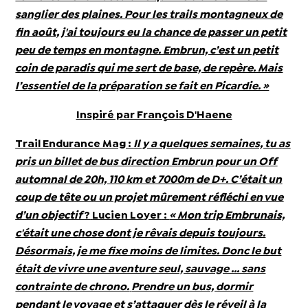
sanglier des plaines. Pour les trails montagneux de
fin août, j'ai toujours eu la chance de passer un petit
peu de temps en montagne. Embrun, c’est un petit
coin de paradis qui me sert de base, de repère. Mais
l’essentiel de la préparation se fait en Picardie. »
Inspiré par François D'Haene
Trail Endurance Mag
:
Il y a quelques semaines, tu as
pris un billet de bus direction Embrun pour un Off
automnal de 20h, 110 km et 7000m de D+. C’était un
coup de tête ou un projet mûrement réfléchi en vue
d’un objectif
?
Lucien Loyer
:
« Mon trip Embrunais,
c'était une chose dont je rêvais depuis toujours.
Désormais, je me fixe moins de limites. Donc le but
était de vivre une aventure seul, sauvage … sans
contrainte de chrono.
Prendre un bus, dormir
pendant le voyage et s’attaquer dès le réveil à la