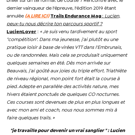
briller sur un tel format de course ? Rencontre avec le
dernier vainqueur de l'épreuve, l'édition 2019 étant
annulée
(A LIRE ICI)
Trails Endurance Mag
:
Lucien,
peux-tu nous décrire ton parcours sportif ?
Lucien
Loyer
:
« Je suis venu tardivement au sport
"compétition". Dans ma jeunesse, j'ai plutôt eu une
pratique loisir à base de virées VTT dans l'Embrunais,
ou de randonnées. Mais cela se produisait uniquement
quelques semaines en été. Dès mon arrivée sur
Beauvais, j'ai goûté aux joies du triple effort. Triathlète
de niveau régional, mon point fort était la course à
pied. Adepte en parallèle des activités nature, mes
hivers étaient ponctués de quelques CO nocturnes.
Ces courses sont devenues de plus en plus longues et
avec mon ami et coach, nous nous sommes mis à
faire quelques trails. »
"je travaille pour devenir un vrai sanglier " : Lucien