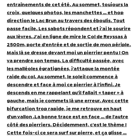
entraînements de cet été. Au sommet, toujours la
croix, quelques photos, les manchettes … et hop
direction le Lac Brun au travers des éboulis. Tout
passe facile. Les sabots répondent et j’ai le sourire
aux lèvres. J'ai en ligne de mire le Col de Reyssas à
2500m, porte d'entrée et de sortie de mon périple.
Mais là se dresse devant moi un pierrier pentu ! On
va prendre son temps. La difficulté passée, avec
les malléoles égratignées, j'attaque la montée
raide du col. Au sommet, le soleil commence à
descendre et face à moi ce pierrier à l’infini. Je
descends en me rappelant qu'il fallait « taper » à
gauche, mais je commets là une erreur. Avec cette
bifurcation trop rapide, je me retrouve en haut
d'un vallon .La bonne trace est en face … de l'autre
côté des pierriers. Décidemment, c'est le thème !
Cette fois-ci ce sera surf sur pierre, et ça glisse …