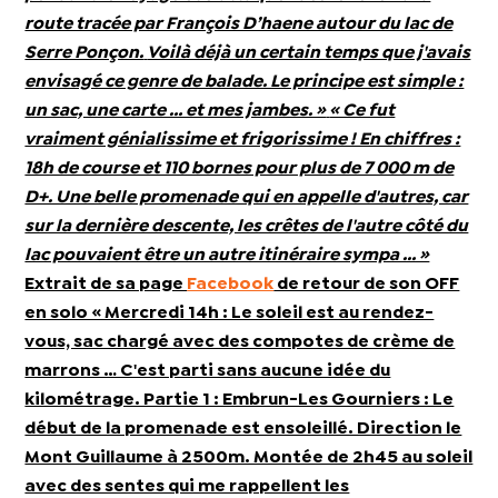
route tracée par François D’haene autour du lac de
Serre Ponçon.
Voilà déjà un certain temps que j'avais
envisagé ce genre de balade. Le principe est simple :
un sac, une carte … et mes jambes. »
« Ce fut
vraiment génialissime et frigorissime ! En chiffres :
18h de course et 110 bornes pour plus de 7 000 m de
D+. Une belle promenade qui en appelle d'autres, car
sur la dernière descente, les crêtes de l'autre côté du
lac pouvaient être un autre itinéraire sympa … »
Extrait de sa page
Facebook
de retour de son OFF
en solo « Mercredi 14h : Le soleil est au rendez-
vous, sac chargé avec des compotes de crème de
marrons … C'est parti sans aucune idée du
kilométrage. Partie 1 : Embrun-Les Gourniers : Le
début de la promenade est ensoleillé. Direction le
Mont Guillaume à 2500m. Montée de 2h45 au soleil
avec des sentes qui me rappellent les