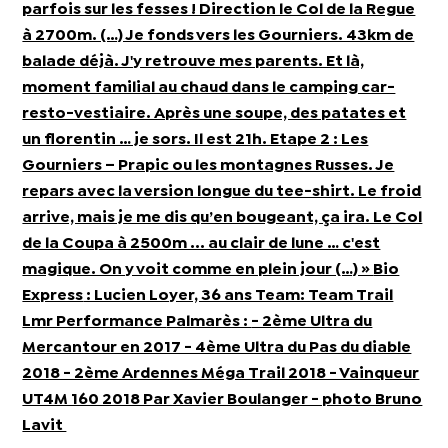
parfois sur les fesses ! Direction le Col de la Regue
à 2700m. (…) Je fonds vers les Gourniers. 43km de
balade déjà. J'y retrouve mes parents. Et là,
moment familial au chaud dans le camping car-
resto-vestiaire. Après une soupe, des patates et
un florentin … je sors. Il est 21h. Etape 2 : Les
Gourniers – Prapic ou les montagnes Russes. Je
repars avec la version longue du tee-shirt. Le froid
arrive, mais je me dis qu’en bougeant, ça ira. Le Col
de la Coupa à 2500m ... au clair de lune … c'est
magique. On y voit comme en plein jour (…) »
Bio
Express
: Lucien Loyer, 36 ans Team: Team Trail
Lmr Performance
Palmarès :
- 2ème Ultra du
Mercantour en 2017 - 4ème Ultra du Pas du diable
2018 - 2ème Ardennes Méga Trail 2018 - Vainqueur
UT4M 160 2018 Par Xavier Boulanger - photo Bruno
Lavit