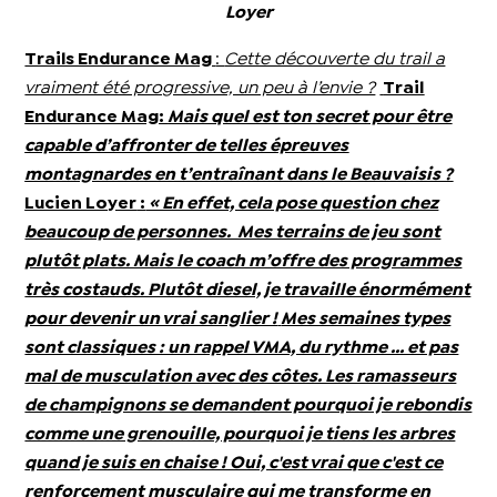
Loyer
Trails Endurance Mag
:
Cette découverte du trail a
vraiment été progressive, un peu à l’envie ?
Trail
Endurance Mag
:
Mais quel est ton secret pour être
capable d’affronter de telles épreuves
montagnardes en t’entraînant dans le Beauvaisis ?
Lucien Loyer
:
« En effet, cela pose question chez
beaucoup de personnes. Mes terrains de jeu sont
plutôt plats. Mais le coach m’offre des programmes
très costauds. Plutôt diesel, je travaille énormément
pour devenir un vrai sanglier !
Mes semaines types
sont classiques : un rappel VMA, du rythme … et pas
mal de musculation avec des côtes. Les ramasseurs
de champignons se demandent pourquoi je rebondis
comme une grenouille, pourquoi je tiens les arbres
quand je suis en chaise ! Oui, c'est vrai que c'est ce
renforcement musculaire qui me transforme en