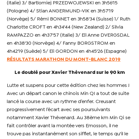
(Italie) 3/ Bartlomiej PRZEDWOJEWSKI en 3h56'15
(Pologne) 4/ Stian ANGERMUND-VIK en 3h57'19
(Norvège) 5/ Rémi BONNET en 3h58'34 (Suisse) 1/ Ruth
Charlotte CROFT en 4h34'44 (New Zealand) 2/ Silvia
RAMPAZZO en 4h37'57 (Italie) 3/ Eli Anne DVERGSDAL
en 4h38'30 (Norvège) 4/ Fanny BORGSTROM en
4h42'19 (Suède) 5/ Eli GORDON en 4h45'26 (Espagne)
RÉSULTATS MARATHON DU MONT-BLANC 2019
Le doublé pour Xavier Thévenard sur le 90 km
Lutte et suspens pour cette édition chez les hommes !
Avec un départ canon le chinois Min QI a tout de suite
lancé la course avec un rythme d’enfer. Creusant
progressivement l’écart avec ses poursuivants
notamment Xavier Thévenard.
Au 38ème km Min Qi se
fait contrôler avant la montée vers Emosson, il ne
trouve pas instantanément son sifflet, le temps qu'il le