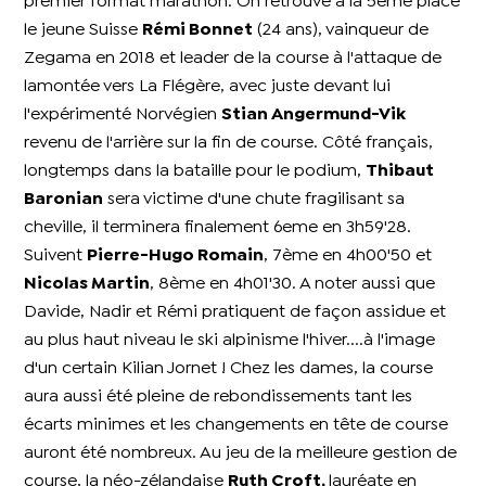
premier format marathon. On retrouve à la 5ème place
le jeune Suisse
Rémi Bonnet
(24 ans), vainqueur de
Zegama en 2018 et leader de la course à l'attaque de
lamontée vers La Flégère, avec juste devant lui
l'expérimenté Norvégien
Stian Angermund-Vik
revenu de l'arrière sur la fin de course. Côté français,
longtemps dans la bataille pour le podium,
Thibaut
Baronian
sera victime d'une chute fragilisant sa
cheville, il terminera finalement 6eme en 3h59'28.
Suivent
Pierre-Hugo Romain
, 7ème en 4h00'50 et
Nicolas Martin
, 8ème en 4h01'30. A noter aussi que
Davide, Nadir et Rémi pratiquent de façon assidue et
au plus haut niveau le ski alpinisme l'hiver....à l'image
d'un certain Kilian Jornet ! Chez les dames, la course
aura aussi été pleine de rebondissements tant les
écarts minimes et les changements en tête de course
auront été nombreux. Au jeu de la meilleure gestion de
course, la néo-zélandaise
Ruth Croft,
lauréate en