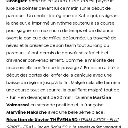
Grangier
3ème de ce 90 km. Celle-ci s’est payée le
luxe de pointer devant lui ce matin sur le début de
parcours. Un choix stratégique de Katie qui, craignant
la chaleur, a imprimé un rythme soutenu à sa course
pour gagner un maximum de temps et de distance
avant la canicule de milieu de journée. La traversé de
névés et la présence de son team tout au long du
parcours lui ont permis de pouvoir se rafraichir et
d’avancer convenablement. Comme la majorité des
coureurs elle confie que le passage à Emosson a été le
début des portes de l’enfer de la canicule avec une
baisse de régime jusqu’à la fin. Malgré cela elle termine
une course tout en sourire, la qualifiant malgré tout de
« fun » en devançant de 20 min l’italienne
Martina
Valmassoi
en seconde position et la française
Maryline Nakache
avec une belle 3ème place !
Réaction de Xavier THÉVENARD
(TEAM ASICS - FUJI
SPIRIT - FRA) - 1er en 11h04'50
« Je savais qu’en venant à