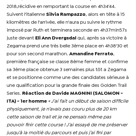
2018,récidive en remportant la course en 4h34'44.
Suivent l'italienne
Silvia Rampazzo
, alors en tête à 15
kilomètres de l'arrivée, elle n'aura pu suivre le rythme
imposé par Ruth et terminera seconde en 4h37min57s
juste devant
Eli Ann Dvergsdal
qui, après sa victoire à
Zegama prend une très belle 3ème place en 4h38'30 et
pour son second marathon.
Amandine Ferrato
,
première française se classe 8ème femme et confirme
sa 3ème place obtenue 3 semaines plus tôt a Zegama
et se positionne comme une des candidates sérieuse à
une qualification pour la grande finale des Golden Trail
Series.
Réaction de Davide MAGNINI (SALOMON -
ITA) - 1er homme
« J’ai fait un début de saison difficile
physiquement, je n’avais pas couru plus de 20 km
cette saison de trail et je ne pensais même pas
pouvoir finir cette course ! J’ai essayé de me préserver
jusqu’à la moitié du parcours et puis j’ai fini par