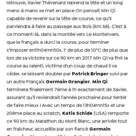
retrouve, Xavier Thévenard reprend la tête et un long
mano à mano se met en place On pensait Min Qi
capable de revenir sur la tête de course, ce qu'il
parviendra à faire au passage aux Bois (km 68). C’est à
ce moment-là, dans la montée vers Le Montenvers,
que le français a durci la course, pour terminer
s'imposer en11h04mn50s, 1' de plus de 10°C de plus que
lors de sa victoire sur ce 90 km en 2017 Min Qi va finir la
course au ralenti, victime d'un coup de chaud il va
céder, se laissant doubler par
Patrick Bringer
suivi par
un autre Français
Germain Grangier
.
Min Qi
terminera finalement 7ème à 1h exactement de Xavier,
assurant qu’il reviendrait l’année prochaine pour tenter
de faire mieux ! Avec un temps de 13h04mn15s et une
20ème place au scratch,
Katie Schide
(USA) remporte
ce 90 km du Marathon du Mont Blanc, une arrivée tout
en fraîcheur, accueillie par son fiancé
Germain