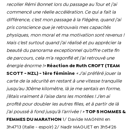
recoller Rémi Bonnet lors du passage au Tour et j’ai
commencé une réelle accélération. Ce qui a fait la
différence, c’est mon passage à la Flégère, quand j’ai
pris conscience que je retrouvais mes capacités
physiques, mon moral et ma motivation sont revenus !
Mais c’est surtout quand j’ai réalisé et pu apprécier la
beauté du panorama exceptionnel qu’offre cette fin
de parcours, cela m’a regonflé et j’ai retrouvé une
énergie énorme !»
Réaction de Ruth CROFT (TEAM
SCOTT - NZL) - 1ère féminine
« J’ai préféré jouer la
carte de la sécurité en restant à une vitesse tranquille
jusqu’au 30ème kilomètre, là je me sentais en forme,
j’étais vraiment à l’aise dans les montées ! J’en ai
profité pour doubler les autres filles, et à partir de là
j’ai poussé à fond jusqu’à l’arrivée ! »
TOP 5 HOMMES &
FEMMES DU MARATHON
1/ Davide MAGNINI en
3h47'13 (Italie - espoir) 2/ Nadir MAGUET en 3h54'26