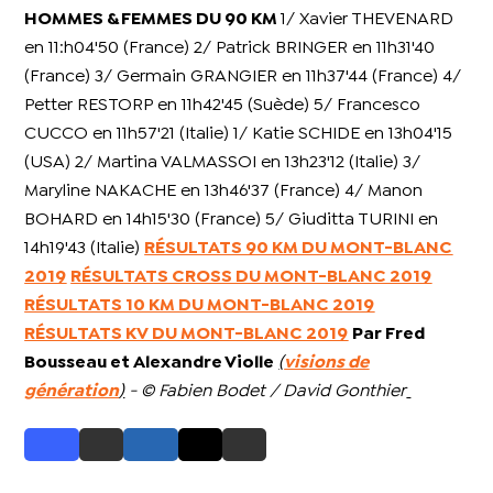
HOMMES & FEMMES DU 90 KM
1/ Xavier THEVENARD
en 11:h04'50 (France) 2/ Patrick BRINGER en 11h31'40
(France) 3/ Germain GRANGIER en 11h37'44 (France) 4/
Petter RESTORP en 11h42'45 (Suède) 5/ Francesco
CUCCO en 11h57'21 (Italie) 1/ Katie SCHIDE en 13h04'15
(USA) 2/ Martina VALMASSOI en 13h23'12 (Italie) 3/
Maryline NAKACHE en 13h46'37 (France) 4/ Manon
BOHARD en 14h15'30 (France) 5/ Giuditta TURINI en
14h19'43 (Italie)
RÉSULTATS 90 KM DU MONT-BLANC
2019
RÉSULTATS CROSS DU MONT-BLANC 2019
RÉSULTATS 10 KM DU MONT-BLANC 2019
RÉSULTATS KV DU MONT-BLANC 2019
Par Fred
Bousseau et Alexandre Violle
(
visions de
génération
)
- © Fabien Bodet / David Gonthier