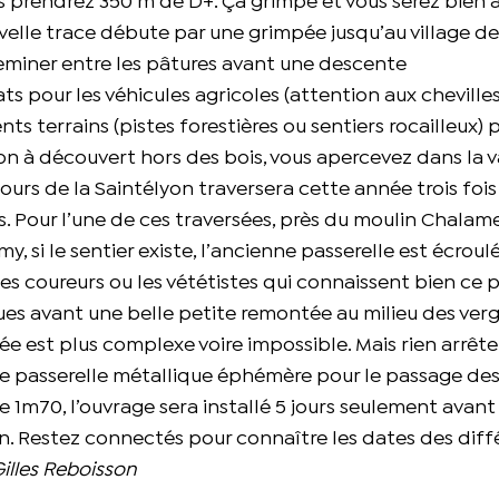
us prendrez 350 m de D+. Ça grimpe et vous serez bien 
velle trace débute par une grimpée jusqu’au village d
heminer entre les pâtures avant une descente
pour les véhicules agricoles (attention aux chevilles !
s terrains (pistes forestières ou sentiers rocailleux) 
on à découvert hors des bois, vous apercevez dans la va
ours de la Saintélyon traversera cette année trois fois
. Pour l’une de ces traversées, près du moulin Chalame
 si le sentier existe, l’ancienne passerelle est écroul
s coureurs ou les vététistes qui connaissent bien ce 
oues avant une belle petite remontée au milieu des verg
sée est plus complexe voire impossible. Mais rien arrête
une passerelle métallique éphémère pour le passage des
 1m70, l’ouvrage sera installé 5 jours seulement avant 
. Restez connectés pour connaître les dates des diff
illes Reboisson