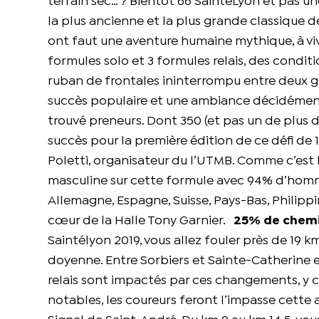
terrain sec… ? Bientôt 66 SaintéLyon et pas une
la plus ancienne et la plus grande classique 
ont faut une aventure humaine mythique, à vivr
formules solo et 3 formules relais, des conditi
ruban de frontales ininterrompu entre deux g
succès populaire et une ambiance décidément 
trouvé preneurs. Dont 350 (et pas un de plus d
succès pour la première édition de ce défi de 
Poletti, organisateur du l’UTMB. Comme c’est l
masculine sur cette formule avec 94% d’hommes
Allemagne, Espagne, Suisse, Pays-Bas, Philipp
cœur de la Halle Tony Garnier.
25% de chemin
Saintélyon 2019, vous allez fouler près de 19 
doyenne. Entre Sorbiers et Sainte-Catherine et
relais sont impactés par ces changements, y 
notables, les coureurs feront l’impasse cette