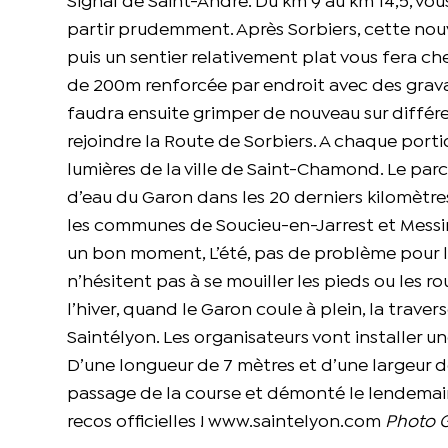
Signal de Saint-André. Du km 9 au km 14,5, vo
partir prudemment. Après Sorbiers, cette nou
puis un sentier relativement plat vous fera c
de 200m renforcée par endroit avec des gravats 
faudra ensuite grimper de nouveau sur différent
rejoindre la Route de Sorbiers. A chaque porti
lumières de la ville de Saint-Chamond. Le parc
d’eau du Garon dans les 20 derniers kilomètres
les communes de Soucieu-en-Jarrest et Messimy,
un bon moment, L’été, pas de problème pour le
n’hésitent pas à se mouiller les pieds ou les r
l’hiver, quand le Garon coule à plein, la traver
Saintélyon. Les organisateurs vont installer 
D’une longueur de 7 mètres et d’une largeur de
passage de la course et démonté le lendemain
recos officielles ! www.saintelyon.com
Photo G