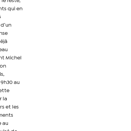
le reste,
nts qui en
5
 d’un
ense
éjà
Beau
ont Michel
ion
s,
à 9h30 au
ette
 la
s et les
ements
e au