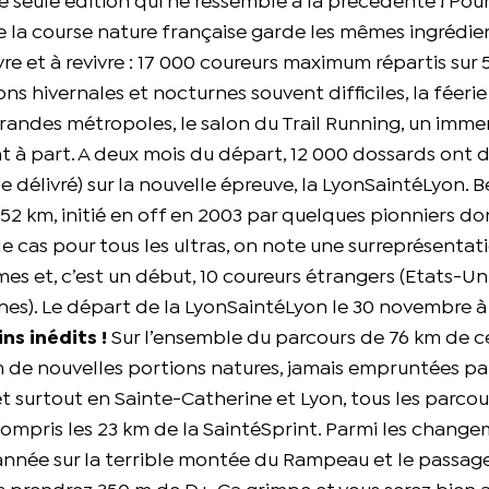
 seule édition qui ne ressemble à la précédente ! Pour 
de la course nature française garde les mêmes ingrédie
e et à revivre : 17 000 coureurs maximum répartis sur 
ons hivernales et nocturnes souvent difficiles, la féerie
randes métropoles, le salon du Trail Running, un imm
à part. A deux mois du départ, 12 000 dossards ont d
e délivré) sur la nouvelle épreuve, la LyonSaintéLyon. 
152 km, initié en off en 2003 par quelques pionniers d
e cas pour tous les ultras, on note une surreprésentat
 et, c’est un début, 10 coureurs étrangers (Etats-Uni
ines). Le départ de la LyonSaintéLyon le 30 novembre 
s inédits !
Sur l’ensemble du parcours de 76 km de c
km de nouvelles portions natures, jamais empruntées par
 surtout en Sainte-Catherine et Lyon, tous les parcour
compris les 23 km de la SaintéSprint. Parmi les chang
 année sur la terrible montée du Rampeau et le passag