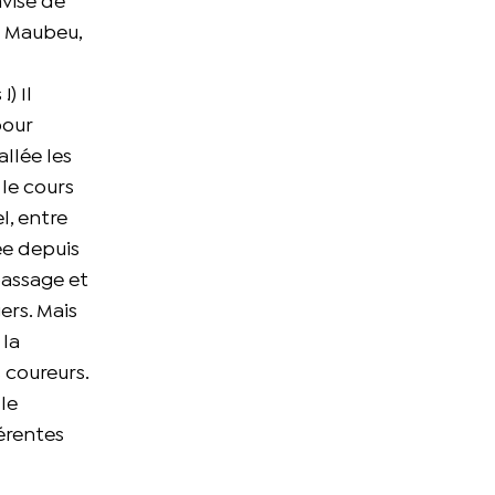
avisé de
e Maubeu,
) Il
pour
llée les
 le cours
l, entre
ée depuis
passage et
ers. Mais
 la
 coureurs.
le
érentes