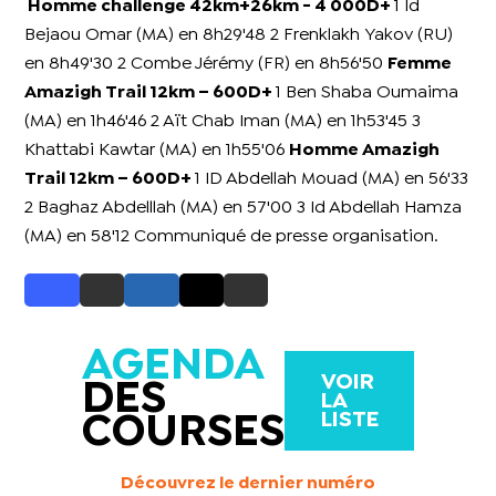
Homme challenge 42km+26km - 4 000D+
1 Id
Bejaou Omar (MA) en 8h29'48 2 Frenklakh Yakov (RU)
en 8h49'30 2 Combe Jérémy (FR) en 8h56'50
Femme
Amazigh Trail 12km – 600D+
1 Ben Shaba Oumaima
(MA) en 1h46'46 2 Aït Chab Iman (MA) en 1h53'45 3
Khattabi Kawtar (MA) en 1h55'06
Homme Amazigh
Trail 12km – 600D+
1 ID Abdellah Mouad (MA) en 56'33
2 Baghaz Abdelllah (MA) en 57'00 3 Id Abdellah Hamza
(MA) en 58'12 Communiqué de presse organisation.
AGENDA
VOIR
DES
LA
LISTE
COURSES
Découvrez le dernier numéro