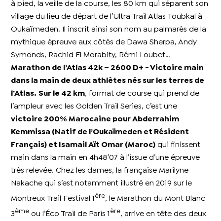
à pied, la veille de la course, les 80 km qui séparent son
village du lieu de départ de l’Ultra Trail Atlas Toubkal à
Oukaïmeden. Il inscrit ainsi son nom au palmarès de la
mythique épreuve aux côtés de Dawa Sherpa, Andy
Symonds, Rachid El Morabity, Rémi Loubet…
Marathon de l’Atlas 42k – 2600 D+ - Victoire main
dans la main de deux athlètes nés sur les terres de
l’Atlas.
Sur le 42 km
, format de course qui prend de
l’ampleur avec les Golden Trail Series, c’est une
victoire 200% Marocaine pour Abderrahim
Kemmissa (Natif de l’Oukaïmeden et Résident
Français) et Isamail Aït Omar (Maroc)
qui finissent
main dans la main en 4h48’07 à l’issue d’une épreuve
très relevée. Chez les dames, la française Marilyne
Nakache qui s’est notamment illustré en 2019 sur le
ère
Montreux Trail Festival 1
, le Marathon du Mont Blanc
ème
ère
3
ou l’Éco Trail de Paris 1
, arrive en tête des deux