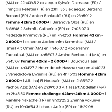
(MA) en 22h43'45 2 ex aequo Sylvain Dalmasso (FR) /
François Pelletier (FR) en 23h11'36 3 ex aequo Bertrand
Bernard (FR) / Anton Bankoskii (RU) en 23h50'12
Femme 42km 2 600D+
1 Baranova Olga (RU) en
6h38'48 2 Schmitt Catherine (FR) en 7h05'07 3
Nadezda Khramova (RU) en 7h42'53
Homme 42km -
2 600D+
1 exaequo Abderrahim Kemmissa (MA) /
Ismail Ait Omar (MA) en 4h48'07 2 Abderrahim
Taouallaut (MA) en 4h56'07 3 Amine Benbouzid (MA) en
5h45'07
Femme 42km - 2 600D+
1 Boukhou Hajar
(MA) en 4h34'27 2 Houmdouch Hassna (MA) en 4h40'23
3 Venediktova Eygeniia (RU) en 4h45'03
Homme 42km
2 600D+
1 Aït Lhaj El Houssain (MA) en 2h35'37 2
Yachou Aziz (MA) en 2h39'00 3 Aït Tazart Abdellah (MA)
en 2h45'50
Femme challenge 42km+26km 4 000D+
1
Maryline Nakache (FR) en 9h02'25 2 Zhanna Vokueva
(RU) en 10h36'54 3 Lehoux Adéle (FR) en 11h29'08