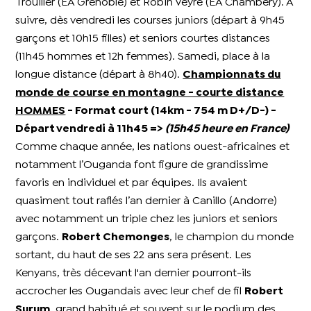
Trouiller (EA Grenoble) et Robin Veyre (EA Chambéry). A
suivre, dès vendredi les courses juniors (départ à 9h45
garçons et 10h15 filles) et seniors courtes distances
(11h45 hommes et 12h femmes). Samedi, place à la
longue distance (départ à 8h40).
Championnats du
monde de course en montagne - courte distance
HOMMES
- Format court (14km - 754 m D+/D-) -
Départ vendredi à 11h45 =>
(15h45 heure en France)
Comme chaque année, les nations ouest-africaines et
notamment l’Ouganda font figure de grandissime
favoris en individuel et par équipes. Ils avaient
quasiment tout raflés l’an dernier à Canillo (Andorre)
avec notamment un triple chez les juniors et seniors
garçons.
Robert Chemonges
, le champion du monde
sortant, du haut de ses 22 ans sera présent. Les
Kenyans, très décevant l'an dernier pourront-ils
accrocher les Ougandais avec leur chef de fil
Robert
Surum
, grand habitué et souvent sur le podium des