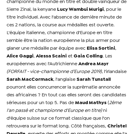
championne du monde en titre et double vainqueur de
Sierre Zinal, la kenyane
Lucy Wambui Murigi
, pour le
titre individuel. Avec l'absence de dernière minute de
ces 2 nations, la course aux médailles est ouverte.
L'équipe italienne, championne d'Europe en titre
semble être la nation européenne la plus armer pour
glaner une médaille par équipe avec
Elisa Sortini
,
Alice Gaggi
,
Alessa Scaini
et
Gaia Colling
. Les
européennes avec l'Autrichienne
Andrea Mayr
(FORFAIT - vice-championne d’Europe 2019)
, l'irlandaise
Sarah MacCormack
, l'anglaise
Sarah Tunstall
pourront elles concurrencer la suprématie annoncée
des africaines ? En tout cas elles seront des candidates
sérieuses pour un top 5. Pas de
Maud Mathys
(
2ème
l'an passé et championne d'Europe en titre)
ni
d'équipe suisse sur ce format classique que l'on
retrouvera sur le format long. Côté françaises,
Christel
Dewalle,
experte des efforts en montée comme elle l'a