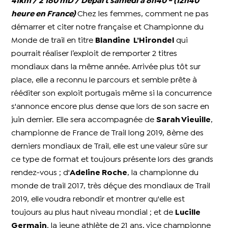
41km / 2 180 mD / Départ samedi à 8h40 - (12h40
heure en France)
Chez les femmes, comment ne pas
démarrer et citer notre française et Championne du
Monde de trail en titre
Blandine
L’Hirondel
qui
pourrait réaliser l’exploit de remporter 2 titres
mondiaux dans la même année. Arrivée plus tôt sur
place, elle a reconnu le parcours et semble prête à
rééditer son exploit portugais même si la concurrence
s'annonce encore plus dense que lors de son sacre en
juin dernier. Elle sera accompagnée de
Sarah Vieuille
,
championne de France de Trail long 2019, 8ème des
derniers mondiaux de Trail, elle est une valeur sûre sur
ce type de format et toujours présente lors des grands
rendez-vous ; d'
Adeline Roche
, la championne du
monde de trail 2017, très déçue des mondiaux de Trail
2019, elle voudra rebondir et montrer qu'elle est
toujours au plus haut niveau mondial ; et de
Lucille
Germain
, la jeune athlète de 21 ans, vice championne