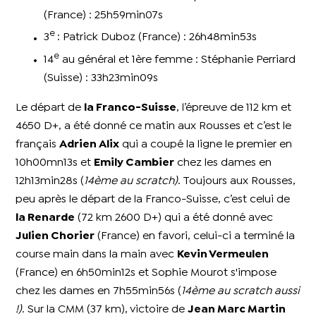
(France) : 25h59min07s
e
3
: Patrick Duboz (France) : 26h48min53s
e
14
au général et 1ère femme : Stéphanie Perriard
(Suisse) : 33h23min09s
Le départ de
la Franco-Suisse
, l’épreuve de 112 km et
4650 D+, a été donné ce matin aux Rousses et c’est le
français
Adrien Alix
qui a coupé la ligne le premier en
10h00mn13s et
Emily Cambier
chez les dames en
12h13min28s (
14ème au scratch)
. Toujours aux Rousses,
peu après le départ de la Franco-Suisse, c’est celui de
la Renarde
(72 km 2600 D+) qui a été donné avec
Julien Chorier
(France) en favori, celui-ci a terminé la
course main dans la main avec
Kevin Vermeulen
(France) en 6h50min12s et Sophie Mourot s'impose
chez les dames en 7h55min56s (
14ème au scratch aussi
!)
. Sur la CMM (37 km), victoire de
Jean Marc Martin