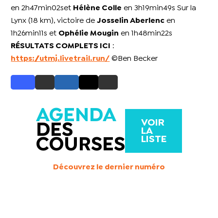
en 2h47min02set
Hélène Colle
en 3h19min49s Sur la
Lynx (18 km), victoire de
Josselin Aberlenc
en
1h26min11s et
Ophélie Mougin
en 1h48min22s
RÉSULTATS COMPLETS ICI
:
https://utmj.livetrail.run/
©Ben Becker
AGENDA
VOIR
DES
LA
LISTE
COURSES
Découvrez le dernier numéro