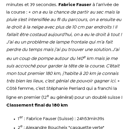
minutes et 39 secondes.
Fabrice Fauser
à l’arrivée de
la course : «
on a eu la chance de partir au sec mais la
pluie s’est intensifiée au fil du parcours, on a ensuite eu
le droit à la neige avec plus de 10 cm par endroits ! Il
fallait être costaud aujourd’hui, on a eu le droit à tout !
J’ai eu un problème de lampe frontale qui m’a fait
perdre du temps mais j’ai pu trouver une solution. J’ai
e
eu un coup de pompe autour du 140
km mais je me
suis accroché pour garder la tête de la course. C’était
mon tout premier 180 km, j’habite à 20 km je connais
très bien les lieux, c’est génial de pouvoir gagner ici
. »
Côté femme, c’est Stéphanie Perriard qui a franchi la
e
ligne en premier (12
au général) pour un doublé suisse !
Classement final du 180 km
er
1
: Fabrice Fauser (Suisse) : 24h53min39s
e
2
: Alexandre Boucheix "casquette verte"