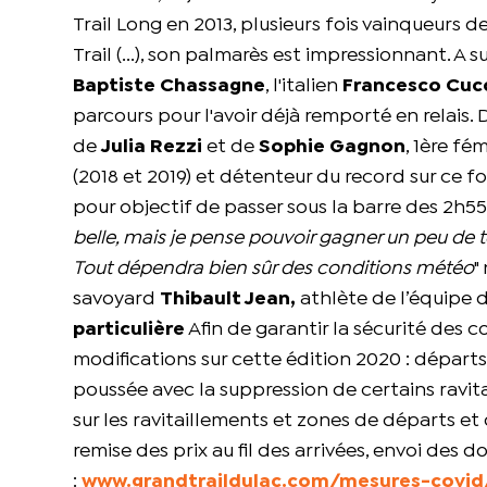
Trail Long en 2013, plusieurs fois vainqueurs 
Trail (...), son palmarès est impressionnant. A
Baptiste Chassagne
, l'italien
Francesco Cuc
parcours pour l'avoir déjà remporté en relais
de
Julia Rezzi
et de
Sophie Gagnon
, 1ère fé
(2018 et 2019) et détenteur du record sur ce fo
pour objectif de passer sous la barre des 2h55.
belle, mais je pense pouvoir gagner un peu de t
Tout dépendra bien sûr des conditions météo
"
savoyard
Thibault Jean,
athlète de l’équipe 
particulière
Afin de garantir la sécurité des 
modifications sur cette édition 2020 : départs
poussée avec la suppression de certains ravit
sur les ravitaillements et zones de départs et d'
remise des prix au fil des arrivées, envoi des d
:
www.grandtraildulac.com/mesures-covid