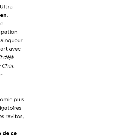
 Ultra
len
,
le
ipation
vainqueur
part avec
t déjà
 Chat.
t-
nomie plus
igatoires
es ravitos,
e de ce