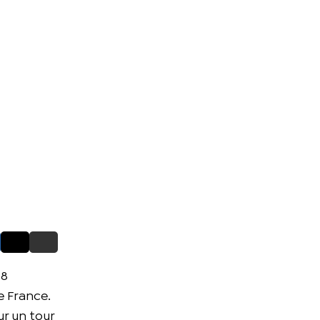
18
e France.
r un tour