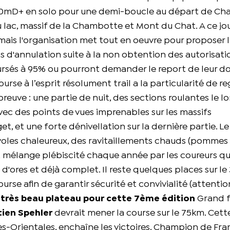
50mD+ en solo pour une demi-boucle au départ de Ch
lac, massif de la Chambotte et Mont du Chat.
A ce jo
ais l'organisation met tout en oeuvre pour proposer 
s d'annulation suite à la non obtention des autorisatio
oursés à 95% ou pourront demander le report de leur d
urse à l’esprit résolument trail a la particularité de r
euve : une partie de nuit, des sections roulantes le lo
ec des points de vues imprenables sur les massifs
t, et une forte dénivellation sur la dernière partie. Le
les chaleureux, des ravitaillements chauds (pommes 
 mélange plébiscité chaque année par les coureurs qu
d'ores et déjà complet. Il reste quelques places sur le
rse afin de garantir sécurité et convivialité (attentio
 très beau plateau pour cette 7ème édition
Grand f
tien Spehler
devrait mener la course sur le 75km. Cett
ées-Orientales, enchaîne les victoires. Champion de Fr