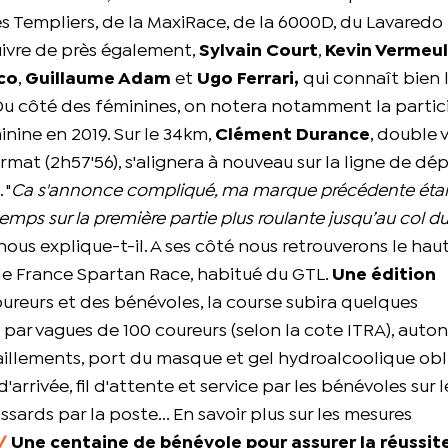
des Templiers, de la MaxiRace, de la 6000D, du Lavaredo
 suivre de près également,
Sylvain Court
,
Kevin Vermeu
co
,
Guillaume Adam
et
Ugo Ferrari,
qui connaît bien 
. Du côté des féminines, on notera notamment la partic
minine en 2019. Sur le 34km,
Clément Durance
, double 
rmat (2h57'56), s'alignera à nouveau sur la ligne de dé
 "
Ca s'annonce compliqué, ma marque précédente étai
emps sur la première partie plus roulante jusqu’au col du
 nous explique-t-il. A ses côté nous retrouverons le hau
de France Spartan Race, habitué du GTL.
Une édition
coureurs et des bénévoles, la course subira quelques
 par vagues de 100 coureurs (selon la cote ITRA), auto
aillements, port du masque et gel hydroalcoolique obl
arrivée, fil d'attente et service par les bénévoles sur l
ossards par la poste... En savoir plus sur les mesures
/
Une centaine de bénévole pour assurer la réussit