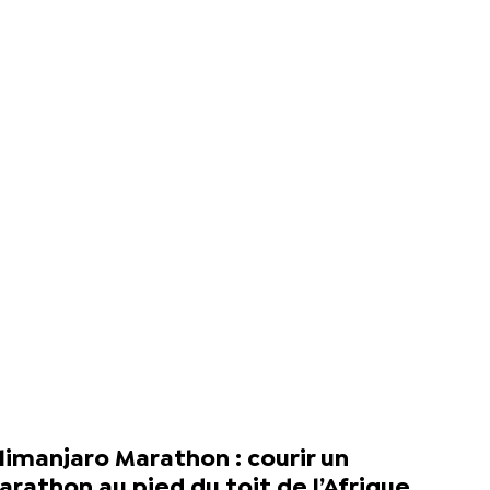
limanjaro Marathon : courir un
rathon au pied du toit de l’Afrique