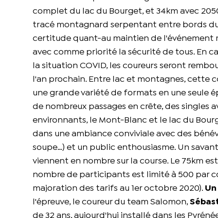
complet du lac du Bourget, et 34km avec 20
tracé montagnard serpentant entre bords du 
certitude quant-au maintien de l'événement m
avec comme priorité la sécurité de tous. En ca
la situation COVID, les coureurs seront remb
l'an prochain. Entre lac et montagnes, cette co
une grande variété de formats en une seule épr
de nombreux passages en crête, des singles av
environnants, le Mont-Blanc et le lac du Bourge
dans une ambiance conviviale avec des bénévo
soupe…) et un public enthousiasme. Un savant
viennent en nombre sur la course. Le 75km est 
nombre de participants est limité à 500 par cou
majoration des tarifs au 1er octobre 2020).
Un
l'épreuve, le coureur du team Salomon,
Sébas
de 32 ans, aujourd'hui installé dans les Pyrén