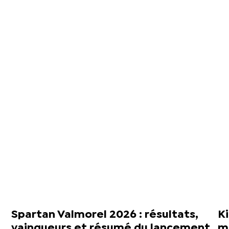
Spartan Valmorel 2026 : résultats,
Ki
vainqueurs et résumé du lancement
ma