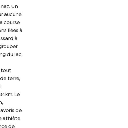
anaz. Un
ur aucune
la course
ns liées à
ossard à
egrouper
ng du lac,
 tout
de terre,
i
 34km. Le
n,
avoris de
e athlète
ance de