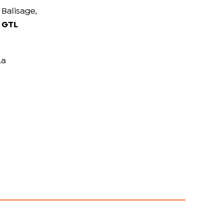
 Balisage,
 GTL
La