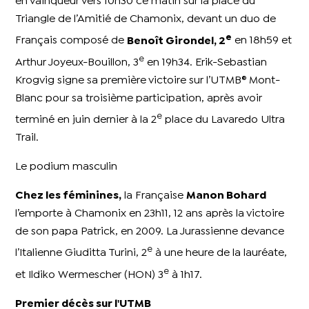
en vainqueur vers 10h30 ce matin sur la place du
Triangle de l’Amitié de Chamonix, devant un duo de
e
Français composé de
Benoît Girondel, 2
en 18h59 et
e
Arthur Joyeux-Bouillon, 3
en 19h34. Erik-Sebastian
Krogvig signe sa première victoire sur l’UTMB® Mont-
Blanc pour sa troisième participation, après avoir
e
terminé en juin dernier à la 2
place du Lavaredo Ultra
Trail.
Le podium masculin
Chez les féminines,
la Française
Manon Bohard
l’emporte à Chamonix en 23h11, 12 ans après la victoire
de son papa Patrick, en 2009. La Jurassienne devance
e
l’Italienne Giuditta Turini, 2
à une heure de la lauréate,
e
et Ildiko Wermescher (HON) 3
à 1h17.
Premier décès sur l'UTMB