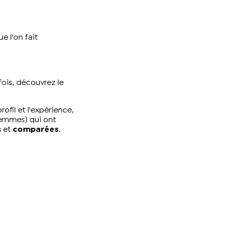
e l'on fait
fois, découvrez le
ofil et l'expérience,
emmes) qui ont
s
et
comparées
.