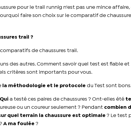
sure pour le trail runnig n'est pas une mince affaire, et
ourquoi faire son choix sur le comparatif de chaussures 
sures trail ?
comparatifs de chaussures trail.
s uns des autres. Comment savoir quel test est fiable et 
quels critères sont importants pour vous.
ue
la méthodologie et le protocole
du Test sont bons
Qui
a testé ces paires de chaussures ? Ont-elles été
te
oureuse ou un coureur seulement ? Pendant
combien 
sur quel terrain la chaussure est optimale
? Le test 
?
A ma foulée
?