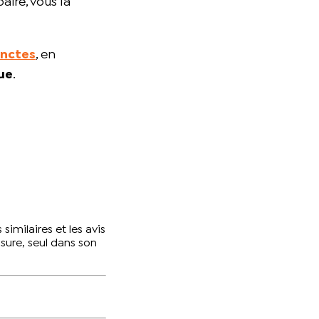
aire, vous la
inctes
, en
ue
.
imilaires et les avis
sure, seul dans son