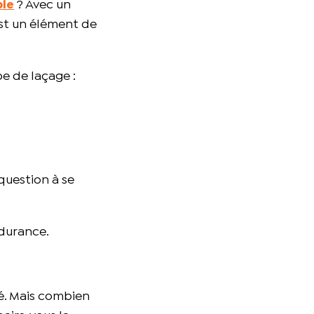
ble
? Avec un
est un élément de
e de laçage :
 question à se
ndurance.
é. Mais combien