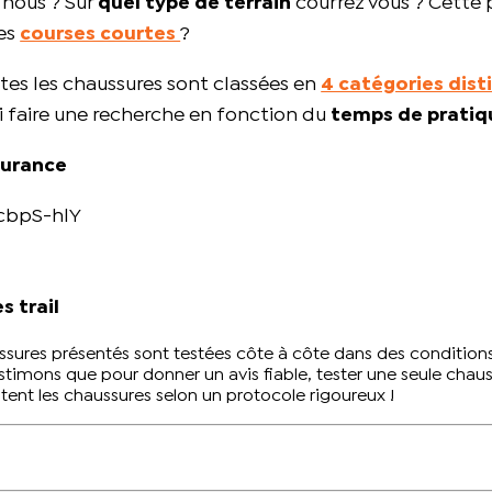
r nous ? Sur
quel type de terrain
courrez vous ? Cette p
es
courses courtes
?
tes les chaussures sont classées en
4 catégories dist
i faire une recherche en fonction du
temps de pratiq
durance
cbpS-hlY
 trail
ssures présentés sont testées côte à côte dans des conditions s
timons que pour donner un avis fiable, tester une seule chaus
stent les chaussures selon
un protocole rigoureux
!