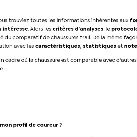
ous trouviez toutes les informations inhérentes aux
fo
s intéresse
. Alors les
critères d'analyses
, le
protocole
té du comparatif de chaussures trail. De la même façon
ation avec les
caractéristiques, statistiques
et
note
s un cadre où la chaussure est comparable avec d'autr
e.
mon profil de coureur
?