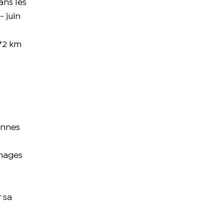
ans les
- juin
172 km
onnes
images
 sa