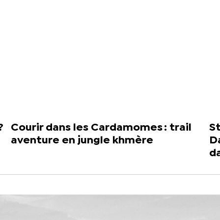
?
Courir dans les Cardamomes : trail
St
aventure en jungle khmère
D
d