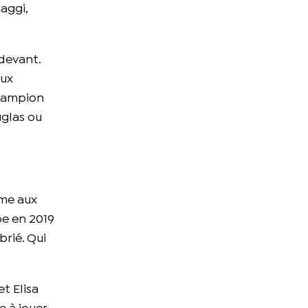
Gaggi,
 devant.
eux
champion
uglas ou
eme aux
e en 2019
brié. Qui
et Elisa