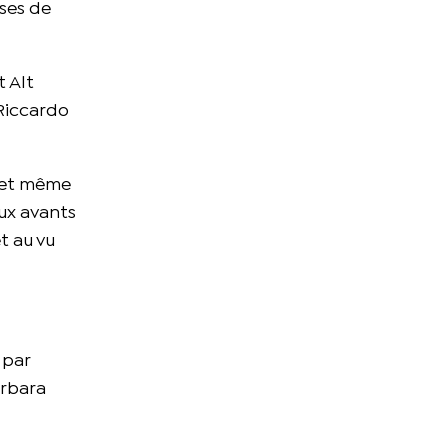
uses de
t Alt
 Riccardo
n et même
aux avants
t au vu
 par
arbara