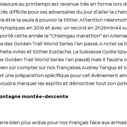
lessure au printemps est revenue très en forme lors d
rès difficile pour ses adversaires du jour d’aller la cher
 être la seule à pouvoir la titiller. Attention néanmoi
 Olympiques en 2016 et avec un record en 2h26min44 su
emporté cette année le “Chiemgau marathon” en Allema
 des Golden Trail World Series l’an passé. A noter sa 
eila Aviles et Esther Eustache. La Suissesse Oydle Spy
 Golden Trail World Series l’an passé) mais il faudra s
bien sûr compter sur nos françaises Audrey Tanguy et 
et une préparation spécifique pour cet événement ains
voudra marquer les esprits et démontrer tout son pot
 montagne montée-descente
garre bien plus ardue pour nos Français face aux armad