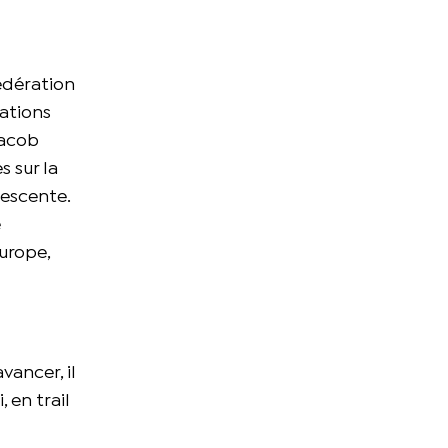
fédération
nations
Jacob
s sur la
descente.
e
urope,
vancer, il
 en trail