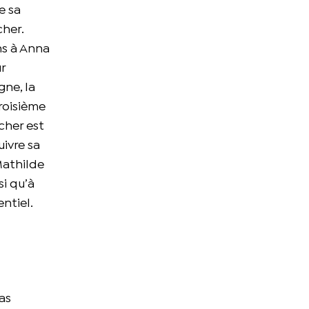
e sa
cher.
ns à Anna
r
gne, la
troisième
cher est
uivre sa
Mathilde
i qu’à
entiel.
as