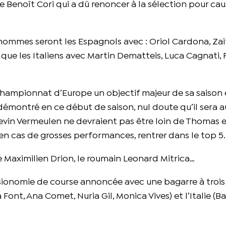
Benoît Cori qui a dû renoncer à la sélection pour ca
s hommes seront les Espagnols avec : Oriol Cardona, Zai
que les Italiens avec Martin Dematteis, Luca Cagnati,
 championnat d’Europe un objectif majeur de sa saiso
a démontré en ce début de saison, nul doute qu’il sera 
evin Vermeulen ne devraient pas être loin de Thomas e
en cas de grosses performances, rentrer dans le top 5.
ge Maximilien Drion, le roumain Leonard Mitrica…
ionomie de course annoncée avec une bagarre à trois
a Font, Ana Comet, Nuria Gil, Monica Vives) et l’Italie (B