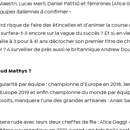
aestri, Lucas Merli, Daniel Pattis) et féminines (Alice 
quipes italiennes à confirmer
-
ard risque de faire des étincelles et d’animer la course
urfera-t-il encore sur la vague du succès ? Et si, en vi
aille à 3 pour à 41 ans décrocher son premier titre de 
? A surveiller de près aussi le britannique Andrew Do
aud Mathys ?
égularité par équipe : championne d’Europe en 2018, 3
Europe 2019 et enfin championne du monde par équip
xploits, manquera l’une des grandes artisanes : Anais Sa
 sera rude avec leurs deux cheffes de file : Alice Gaggi 