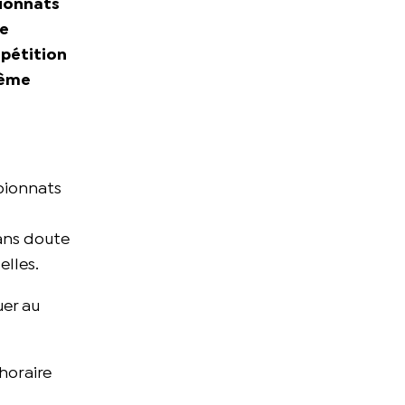
pionnats
de
mpétition
même
mpionnats
ans doute
elles.
uer au
horaire