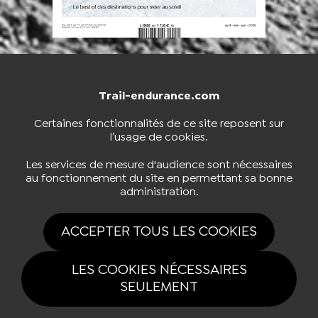
Trail-endurance.com
NOUS CONTACTER
BOUTIQUE
Certaines fonctionnalités de ce site reposent sur
l’usage de cookies.
S'INSCRIRE À LA NEWSLETTER
Les services de mesure d'audience sont nécessaires
au fonctionnement du site en permettant sa bonne
administration.
NOUS SUIVRE
ACCEPTER TOUS LES COOKIES
LES COOKIES NÉCESSAIRES
SEULEMENT
Tous drois réservés Trail-endurance.com 2026 |
Mentions légales
|
Politique de confidentialité
|
Gestion des cookies