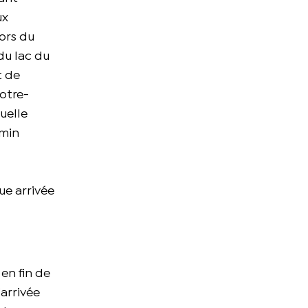
ux
ors du
du lac du
t de
otre-
uelle
0min
que arrivée
en fin de
’arrivée