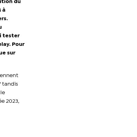
ition du
M à
ers.
u
i tester
elay. Pour
ue sur
rennent
’
tandis
 le
ée 2023,