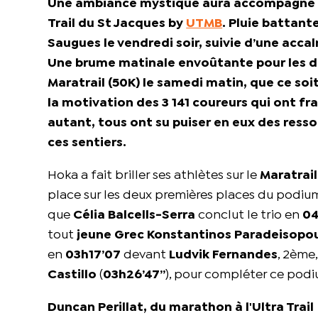
Une ambiance mystique aura accompagné les
Trail du St Jacques by
UTMB
. Pluie battant
Saugues le vendredi soir, suivie d’une accal
Une brume matinale envoûtante pour les dé
Maratrail (50K) le samedi matin, que ce soit 
la motivation des 3 141 coureurs qui ont fra
autant, tous ont su puiser en eux des ress
ces sentiers.
Hoka a fait briller ses athlètes sur le
Maratrail
place sur les deux premières places du podiu
que
Célia Balcells-Serra
conclut le trio en
04
tout
jeune Grec Konstantinos Paradeisopo
en
03h17’07
devant
Ludvik Fernandes
, 2ème
Castillo
(
03h26’47’’
), pour compléter ce podi
Duncan Perillat, du marathon à l'Ultra Trail