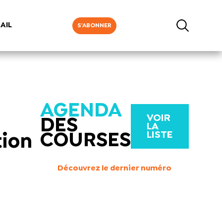
AIL
S'ABONNER
AGENDA
VOIR
DES
LA
LISTE
COURSES
tion
Découvrez le dernier numéro