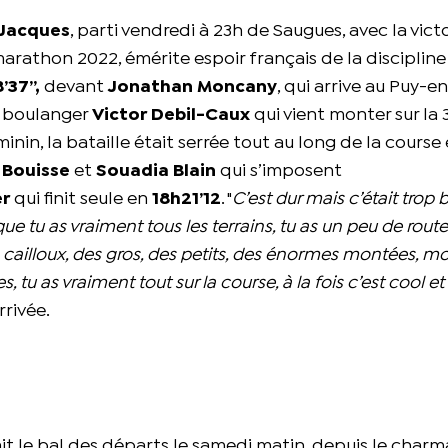
t Jacques
, parti vendredi à 23h de Saugues, avec la vict
rathon 2022, émérite espoir français de la discipline
’37’’,
devant
Jonathan Moncany
, qui arrive au Puy-e
et boulanger
Victor Debil-Caux
qui vient monter sur la
in, la bataille était serrée tout au long de la course 
 Bouisse
et
Souadia Blain
qui s’imposent
er
qui finit seule en
18h21’12
. "
C’est dur mais c’était trop 
ue tu as vraiment tous les terrains, tu as un peu de route
 des cailloux, des gros, des petits, des énormes montées, 
 tu as vraiment tout sur la course, à la fois c’est cool et
rrivée.
ait le bal des départs le samedi matin, depuis le char