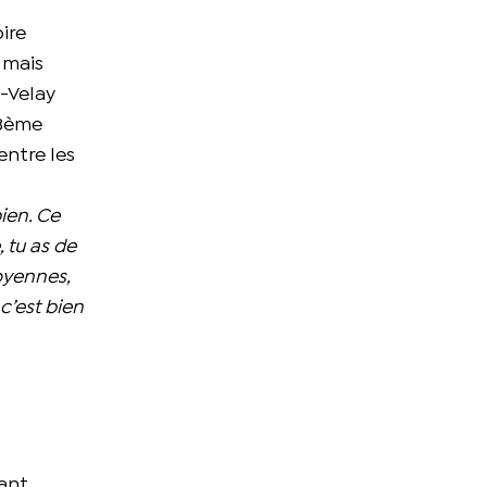
oire
 mais
n-Velay
 3ème
entre les
bien. Ce
, tu as de
moyennes,
 c’est bien
mant