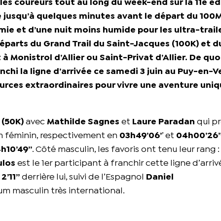
 coureurs tout au long du week-end sur la 11e éd
e jusqu’à quelques minutes avant le départ du 100
mie et d’une nuit moins humide pour les ultra-trail
parts du Grand Trail du Saint-Jacques (100K) et d
à Monistrol d’Allier ou Saint-Privat d’Allier. De quo
nchi la ligne d’arrivée ce samedi 3 juin au Puy-en-V
ources extraordinaires pour vivre une aventure uniq
 (50K)
avec
Mathilde Sagnes
et
Laure Paradan
qui p
m féminin, respectivement en
03h49’06’
’ et
04h00’26’
h10’49’’
. Côté masculin, les favoris ont tenu leur rang :
ulos
est le 1er participant à franchir cette ligne d’arriv
,
2’11’’
derrière lui, suivi de l’Espagnol
Daniel
um masculin très international.