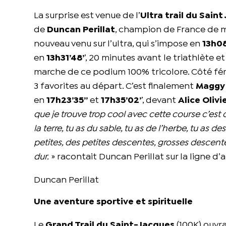
La surprise est venue de l’
Ultra trail du Sain
de
Duncan Perillat
, champion de France de ma
nouveau venu sur l’ultra, qui s’impose en
13h08
en
13h31’48’
’, 20 minutes avant le triathlète 
marche de ce podium 100% tricolore. Côté fémin
3 favorites au départ. C’est finalement
Maggy
en
17h23’35’’
et
17h35’02’
’, devant
Alice Olivi
que je trouve trop cool avec cette course c’est q
la terre, tu as du sable, tu as de l’herbe, tu as
petites, des petites descentes, grosses descentes,
dur.
» racontait Duncan Perillat sur la ligne d’a
Duncan Perillat
Une aventure sportive et spirituelle
Le
Grand Trail du Saint-Jacques
(100K) ouvr