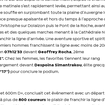
me matinale s’est rapidement levée, permettant ainsi a
e souffle en surplombant toute la plaine d’Auvergne l
ce presque apaisante et hors du temps à l’approche 
Christophe sur Dolaizon puis le Pont de la Roche, avan
bles et des quelques marches menant à la Cathédrale N
ir la ligne d’arrivée. Une aventure sportive et spirit
remiers hommes franchissent la ligne avec moins de 2
 en
07h12’33
devant
Geoffrey Rocha
, 2ème
’’.
Chez les femmes, les favorites tiennent leur rang
largement devant
Despoina Simantrakou
, élite grec
’17’’)
pour conclure le podium.
 et 600m D+, concluait cet événement avec un départ 
t à plus de
800 coureurs
le plaisir de franchir la ligne d