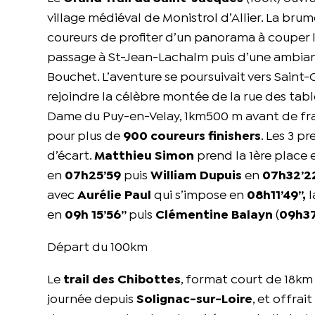
village médiéval de Monistrol d’Allier. La bru
coureurs de profiter d’un panorama à couper l
passage à St-Jean-Lachalm puis d’une ambian
Bouchet. L’aventure se poursuivait vers Saint-
rejoindre la célèbre montée de la rue des ta
Dame du Puy-en-Velay, 1km500 m avant de franch
pour plus de
900 coureurs finishers
. Les 3 p
d’écart.
Matthieu Simon
prend la 1ère place
en
07h25’59
puis
William Dupuis
en
07h32’22
avec
Aurélie Paul
qui s’impose en
08h11’49’’,
en
09h 15’56’’
puis
Clémentine Balayn
(
09h37
Départ du 100km
Le
trail des Chibottes
, format court de 18km
journée depuis
Solignac-sur-Loire
, et offrai