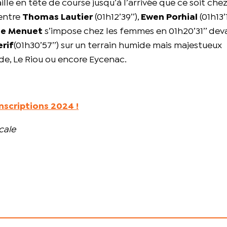
lle en tête de course jusqu’à l’arrivée que ce soit chez
entre
Thomas Lautier
(01h12’39’’),
Ewen Porhial
(01h13’1
ie Menuet
s’impose chez les femmes en 01h20’31’’ de
rif
(01h30’57’’) sur un terrain humide mais majestueux
yde, Le Riou ou encore Eycenac.
inscriptions 2024
!
cale