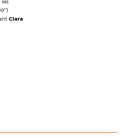
 les
9’’)
vant
Clara