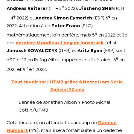
e
Andreas
Reiterer
(IT – 3
2022),
Jiasheng
SHEN
(CH
e
e
– 4
2022) et
Andreu
Simon
Eymerich
(ESP) 6
en
2022. Attention à un
Peter
Frano
(SLO)
e
mathématiquement loin derrière, mais 5
en 2022 et 3e
des
derniers Mondiaux Long de Innsbruck
; et si
Janosch KOWALCZYK
(GER) et
Aritz
Egea
(ESP) sont
e
n°10 et 12 en listing élites, rappelons qu’ils étaient 6
en
e
2021 et 9
en 2022.
Tout savoir sur l’UTMB grâce à Notre Hors Serie
Spécial 20 ans
L'année de Jonathan Albon ? Photo Michel
Cottin/UTMB
Côté tricolore, on attendait beaucoup de
Damien
Humbert
(n°6), mais il sera forfait suite à un oedème