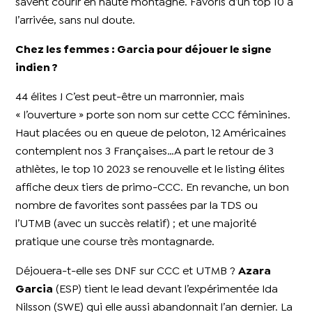
savent courir en haute montagne. Favoris d’un top 10 à
l’arrivée, sans nul doute.
Chez les femmes : Garcia pour déjouer le signe
indien ?
44 élites ! C’est peut-être un marronnier, mais
« l’ouverture » porte son nom sur cette CCC féminines.
Haut placées ou en queue de peloton, 12 Américaines
contemplent nos 3 Françaises…A part le retour de 3
athlètes, le top 10 2023 se renouvelle et le listing élites
affiche deux tiers de primo-CCC. En revanche, un bon
nombre de favorites sont passées par la TDS ou
l’UTMB (avec un succès relatif) ; et une majorité
pratique une course très montagnarde.
Déjouera-t-elle ses DNF sur CCC et UTMB ?
Azara
Garcia
(ESP) tient le lead devant l’expérimentée Ida
Nilsson (SWE) qui elle aussi abandonnait l’an dernier. La