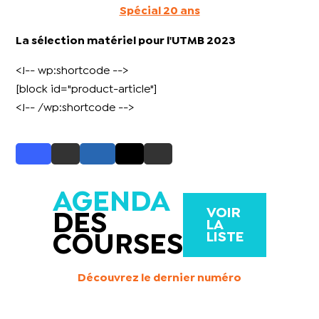
Spécial 20 ans
La sélection matériel pour l'UTMB 2023
<!-- wp:shortcode -->
[block id="product-article"]
<!-- /wp:shortcode -->
AGENDA
VOIR
DES
LA
LISTE
COURSES
Découvrez le dernier numéro