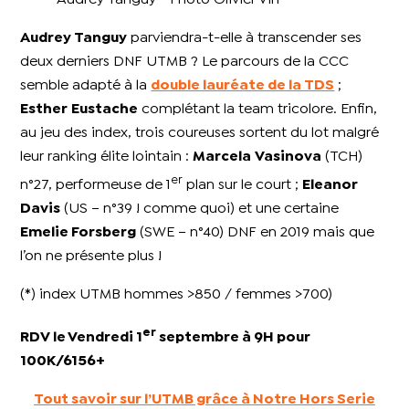
Audrey Tanguy
parviendra-t-elle à transcender ses
deux derniers DNF UTMB ? Le parcours de la CCC
semble adapté à la
double lauréate de la TDS
;
Esther
Eustache
complétant la team tricolore. Enfin,
au jeu des index, trois coureuses sortent du lot malgré
leur ranking élite lointain :
Marcela
Vasinova
(TCH)
er
n°27, performeuse de 1
plan sur le court ;
Eleanor
Davis
(US – n°39 ! comme quoi) et une certaine
Emelie Forsberg
(SWE – n°40) DNF en 2019 mais que
l’on ne présente plus !
(*) index UTMB hommes >850 / femmes >700)
er
RDV le Vendredi 1
septembre à 9H pour
100K/6156+
Tout savoir sur l’UTMB grâce à Notre Hors Serie