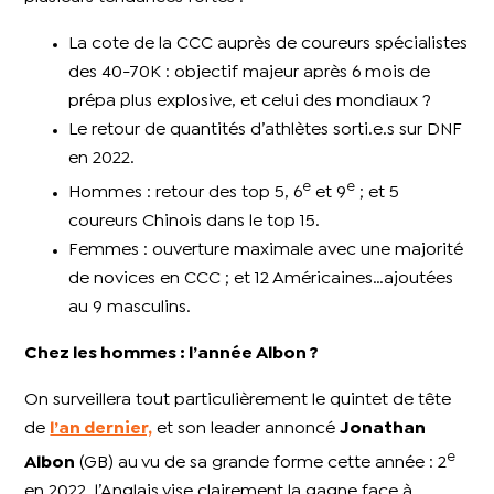
La cote de la CCC auprès de coureurs spécialistes
des 40-70K : objectif majeur après 6 mois de
prépa plus explosive, et celui des mondiaux ?
Le retour de quantités d’athlètes sorti.e.s sur DNF
en 2022.
e
e
Hommes : retour des top 5, 6
et 9
; et 5
coureurs Chinois dans le top 15.
Femmes : ouverture maximale avec une majorité
de novices en CCC ; et 12 Américaines…ajoutées
au 9 masculins.
Chez les hommes : l’année Albon ?
On surveillera tout particulièrement le quintet de tête
de
l’an dernier,
et son leader annoncé
Jonathan
e
Albon
(GB) au vu de sa grande forme cette année : 2
en 2022, l’Anglais vise clairement la gagne face à