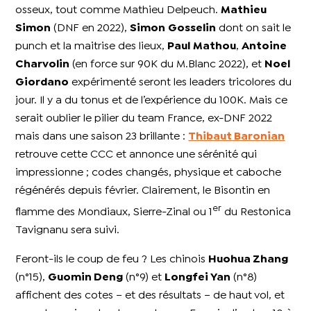
osseux, tout comme Mathieu Delpeuch.
Mathieu
Simon
(DNF en 2022),
Simon
Gosselin
dont on sait le
punch et la maitrise des lieux,
Paul
Mathou
,
Antoine
Charvolin
(en force sur 90K du M.Blanc 2022), et
Noel
Giordano
expérimenté seront les leaders tricolores du
jour. Il y a du tonus et de l’expérience du 100K. Mais ce
serait oublier le pilier du team France, ex-DNF 2022
mais dans une saison 23 brillante :
Thibaut
Baronian
retrouve cette CCC et annonce une sérénité qui
impressionne ; codes changés, physique et caboche
régénérés depuis février. Clairement, le Bisontin en
er
flamme des Mondiaux, Sierre-Zinal ou 1
du Restonica
Tavignanu sera suivi.
Feront-ils le coup de feu ? Les chinois
Huohua Zhang
(n°15),
Guomin Deng
(n°9) et
Longfei Yan
(n°8)
affichent des cotes – et des résultats – de haut vol, et