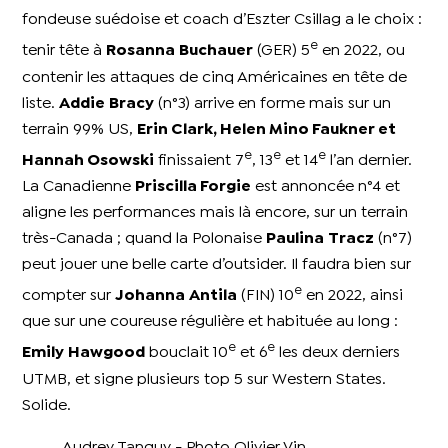
fondeuse suédoise et coach d’Eszter Csillag a le choix :
e
tenir tête à
Rosanna
Buchauer
(GER) 5
en 2022, ou
contenir les attaques de cinq Américaines en tête de
liste.
Addie
Bracy
(n°3) arrive en forme mais sur un
terrain 99% US,
Erin Clark, Helen Mino Faukner et
e
e
e
Hannah Osowski
finissaient 7
, 13
et 14
l’an dernier.
La Canadienne
Priscilla Forgie
est annoncée n°4 et
aligne les performances mais là encore, sur un terrain
très-Canada ; quand la Polonaise
Paulina
Tracz
(n°7)
peut jouer une belle carte d’outsider. Il faudra bien sur
e
compter sur
Johanna
Antila
(FIN) 10
en 2022, ainsi
que sur une coureuse régulière et habituée au long :
e
e
Emily
Hawgood
bouclait 10
et 6
les deux derniers
UTMB, et signe plusieurs top 5 sur Western States.
Solide.
Audrey Tanguy - Photo Olivier Vin