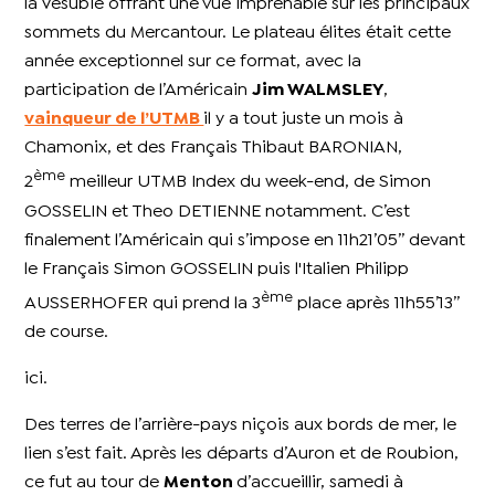
la Vésubie offrant une vue imprenable sur les principaux
sommets du Mercantour. Le plateau élites était cette
année exceptionnel sur ce format, avec la
participation de l’Américain
Jim WALMSLEY
,
vainqueur de l’UTMB
il y a tout juste un mois à
Chamonix, et des Français Thibaut BARONIAN,
ème
2
meilleur UTMB Index du week-end, de Simon
GOSSELIN et Theo DETIENNE notamment. C’est
finalement l’Américain qui s’impose en 11h21’05’’ devant
le Français Simon GOSSELIN puis l'Italien Philipp
ème
AUSSERHOFER qui prend la 3
place après 11h55’13’’
de course.
ici.
Des terres de l’arrière-pays niçois aux bords de mer, le
lien s’est fait. Après les départs d’Auron et de Roubion,
ce fut au tour de
Menton
d’accueillir, samedi à