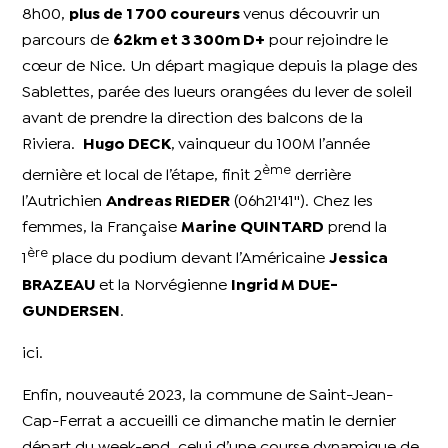
8h00,
plus de 1 700 coureurs
venus découvrir un
parcours de
62km et 3 300m D+
pour rejoindre le
cœur de Nice. Un départ magique depuis la plage des
Sablettes, parée des lueurs orangées du lever de soleil
avant de prendre la direction des balcons de la
Riviera.
Hugo DECK
, vainqueur du 100M l’année
ème
dernière et local de l’étape, finit 2
derrière
l’Autrichien
Andreas RIEDER
(06h21'41''). Chez les
femmes, la Française
Marine QUINTARD
prend la
ère
1
place du podium devant l’Américaine
Jessica
BRAZEAU
et la Norvégienne
Ingrid M DUE-
GUNDERSEN
.
ici.
Enfin, nouveauté 2023, la commune de Saint-Jean-
Cap-Ferrat a accueilli ce dimanche matin le dernier
départ du week-end, celui d’une course dynamique de