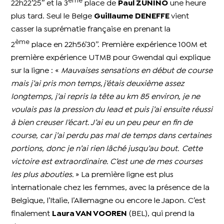
ème
22h22’25’’ et la 3
place de
Paul ZUNINO
une heure
plus tard. Seul le Belge
Guillaume DENEFFE
vient
casser la suprématie française en prenant la
ème
2
place en 22h56’30’’. Première expérience 100M et
première expérience UTMB pour Gwendal qui explique
sur la ligne : «
Mauvaises sensations en début de course
mais j’ai pris mon temps, j’étais deuxième assez
longtemps, j’ai repris la tête au km 85 environ, je ne
voulais pas la pression du lead et puis j’ai ensuite réussi
à bien creuser l’écart. J’ai eu un peu peur en fin de
course, car j’ai perdu pas mal de temps dans certaines
portions, donc je n’ai rien lâché jusqu’au bout. Cette
victoire est extraordinaire. C’est une de mes courses
les plus abouties.
» La première ligne est plus
internationale chez les femmes, avec la présence de la
Belgique, l’Italie, l’Allemagne ou encore le Japon. C’est
finalement
Laura VAN VOOREN
(BEL), qui prend la