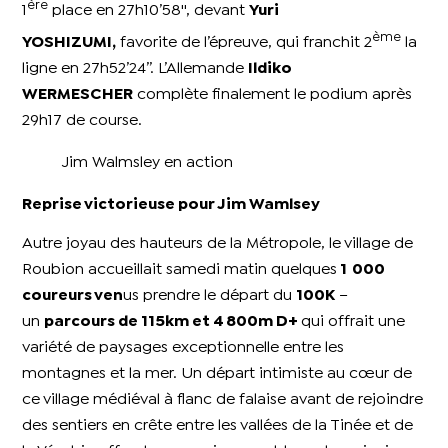
ère
1
place en 27h10’58'', devant
Yuri
ème
YOSHIZUMI,
favorite de l’épreuve, qui franchit 2
la
ligne en 27h52’24’’. L’Allemande
Ildiko
WERMESCHER
complète finalement le podium après
29h17 de course.
Jim Walmsley en action
Reprise victorieuse pour Jim Wamlsey
Autre joyau des hauteurs de la Métropole, le village de
Roubion accueillait samedi matin quelques
1 000
coureurs ven
us prendre le départ du
100K
–
un
parcours de 115km et 4 800m D+
qui offrait une
variété de paysages exceptionnelle entre les
montagnes et la mer. Un départ intimiste au cœur de
ce village médiéval à flanc de falaise avant de rejoindre
des sentiers en crête entre les vallées de la Tinée et de