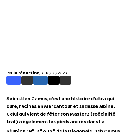
Par
la rédaction
, le 10/10/2023
Sebastien Camus, c’est une histoire d’ultra qui
dure, racines en Mercantour et sagesse alpine.
Celui qui vient de fêter son Master2 (spécialité
trail) a également les pieds ancrés dans La
e
e
e
Réunion : 9
, 7
ou 2
de la Diagonale, Seb Camus