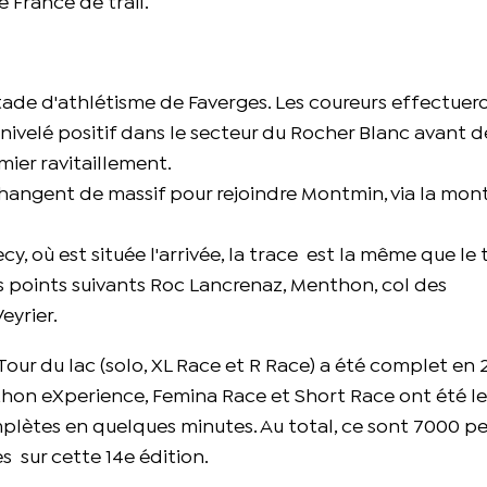
 France de trail.
stade d'athlétisme de Faverges. Les coureurs effectuer
ivelé positif dans le secteur du Rocher Blanc avant d
mier ravitaillement.
changent de massif pour rejoindre Montmin, via la mon
, où est située l'arrivée, la trace est la même que le
es points suivants Roc Lancrenaz, Menthon, col des
eyrier.
Tour du lac (solo, XL Race et R Race) a été complet en 2
hon eXperience, Femina Race et Short Race ont été les
mplètes en quelques minutes. Au total, ce sont 7000 p
 sur cette 14e édition.