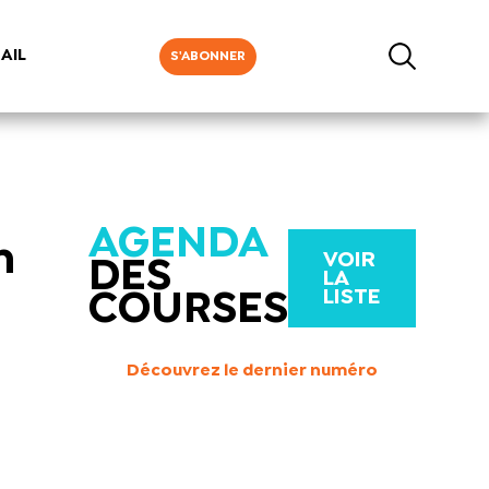
AIL
S'ABONNER
AGENDA
n
VOIR
DES
LA
LISTE
COURSES
Découvrez le dernier numéro