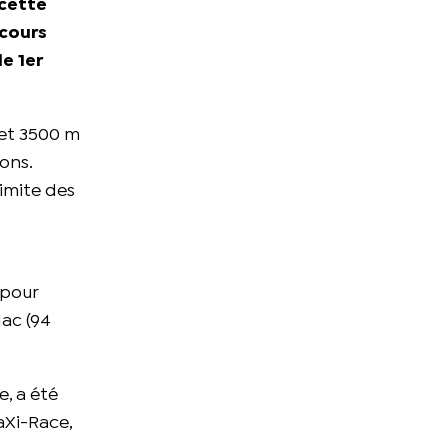
 cette
rcours
le 1er
m et 3500 m
ons.
limite des
 pour
lac (94
e, a été
aXi-Race,