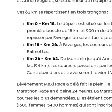
et Adrien Séguret, sélectionneur de l'équipe de
Ces 62 km se répartissent en trois tronçons :
Km 0 - Km 18.
Le départ est situé sur le 
première boucle de 18 km et 900 m de dén
repasser par Faverges où sera situé le pre
Km 18 - Km 26.
À Faverges, les coureurs 
Balmettes.
Km 26 - Km 62.
De Montmin jusqu'à Annecy
lac (94 km). Les coureurs passeront par l
Contrebandiers et traverseront le Mont V
L’évènement MaXi Race a déjà fait le plein : le 
Marathon Race en à peine 24 heures. La Marat
courses les plus demandées. Elles étaient co
(1600 femmes, 5400 hommes) qui sont inscrites