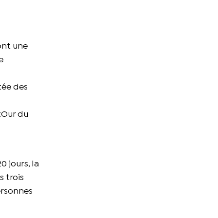
ont une
e
tée des
 tOur du
0 jours, la
 trois
ersonnes