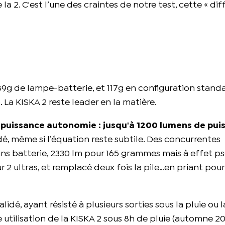
 2. C'est l’une des craintes de notre test, cette « dif
: 89g de lampe-batterie, et 117g en configuration stand
 La KISKA 2 reste leader en la matière.
ds puissance autonomie : jusqu'à 1200 lumens de pu
dé, même si l’équation reste subtile. Des concurrentes
 batterie, 2330 lm pour 165 grammes mais à effet ps
 2 ultras, et remplacé deux fois la pile…en priant pour
alidé, ayant résisté à plusieurs sorties sous la pluie ou 
utilisation de la KISKA 2 sous 8h de pluie (automne 202