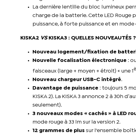
La dernière lentille du bloc lumineux per
charge de la batterie. Cette LED Rouge p
puissance, à forte puissance et en mode 
KISKA2
VS
KISKA3 : QUELLES NOUVEAUTÉS 
Nouveau logement/fixation de batter
Nouvelle focalisation électronique
: o
è
faisceaux (large + moyen + étroit) « une 1
Nouveau chargeur USB-C intégré
.
Davantage de puissance
: toujours 5 m
KISKA 2). La KISKA 3 annonce 2 à 30h d’au
seulement).
3 nouveaux modes « cachés » à LED ro
mode rouge à 33 lm sur la version 2.
12 grammes de plus
sur l'ensemble boîti