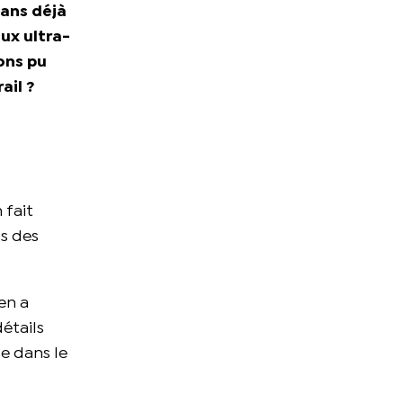
 ans déjà
aux ultra-
ons pu
ail ?
 fait
ps des
 en a
détails
se dans le