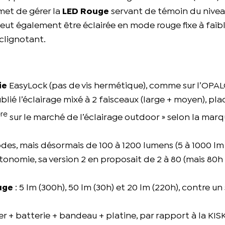
met de gérer la
LED Rouge
servant de témoin du nive
eut également être éclairée en mode rouge fixe à faib
clignotant.
?
ie
EasyLock (pas de vis hermétique), comme sur l’OPAL
ublié l’éclairage mixé à 2 faisceaux (large + moyen), pla
re
sur le marché de l’éclairage outdoor » selon la marq
odes, mais désormais de 100 à 1200 lumens (5 à 1000 lm 
tonomie, sa version 2 en proposait de 2 à 80 (mais 80h
uge
: 5 lm (300h), 50 lm (30h) et 20 lm (220h), contre un
er + batterie + bandeau + platine, par rapport à la KIS