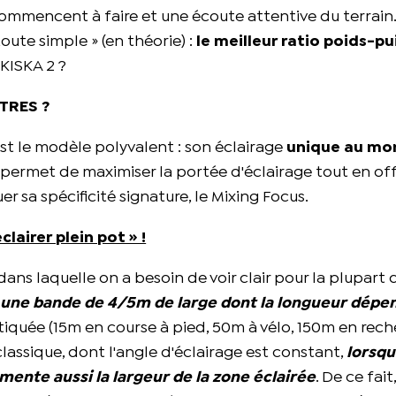
 commencent à faire et une écoute attentive du terrain.
ute simple » (en théorie) :
le meilleur ratio poids-p
 KISKA 2 ?
TRES ?
 est le modèle polyvalent : son éclairage
unique au mo
, permet de maximiser la portée d'éclairage tout en of
er sa spécificité signature, le Mixing Focus.
clairer plein pot » !
dans laquelle on a besoin de voir clair pour la plupart 
à
une bande de 4/5m de large dont la longueur dépen
ratiquée (15m en course à pied, 50m à vélo, 150m en rec
e classique, dont l'angle d'éclairage est constant,
lorsq
mente aussi la largeur de la zone éclairée
. De ce fait,