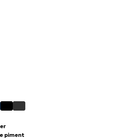
ier
le piment