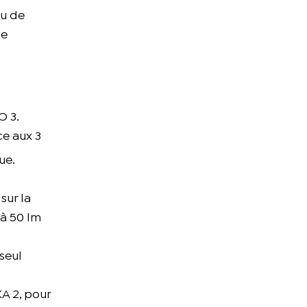
au de
le
O 3.
ce aux 3
ue.
sur la
 à 50 lm
 seul
KA 2, pour