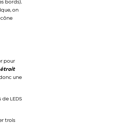
es bords).
ique, on
e cône
er pour
étroit
 donc une
ts de LEDS
r trois