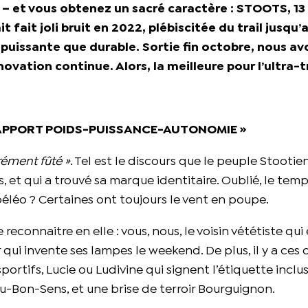
n – et vous obtenez un sacré caractère : STOOTS, 13
t fait joli bruit en 2022, plébiscitée du trail jusqu’
 puissante que durable. Sortie fin octobre, nous av
novation continue. Alors, la meilleure pour l’ultra-tr
 RAPPORT POIDS-PUISSANCE-AUTONOMIE »
acrément fûté »
. Tel est le discours que le peuple Stootien
et qui a trouvé sa marque identitaire. Oublié, le tem
éléo ? Certaines ont toujours le vent en poupe.
econnaitre en elle : vous, nous, le voisin vététiste qui
qui invente ses lampes le weekend. De plus, il y a ces 
portifs, Lucie ou Ludivine qui signent l’étiquette inclu
Du-Bon-Sens, et une brise de terroir Bourguignon.