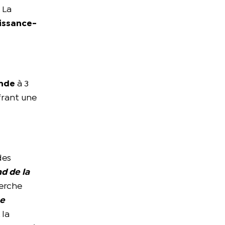
 La
uissance-
nde
à 3
frant une
des
d de la
herche
ue
 la