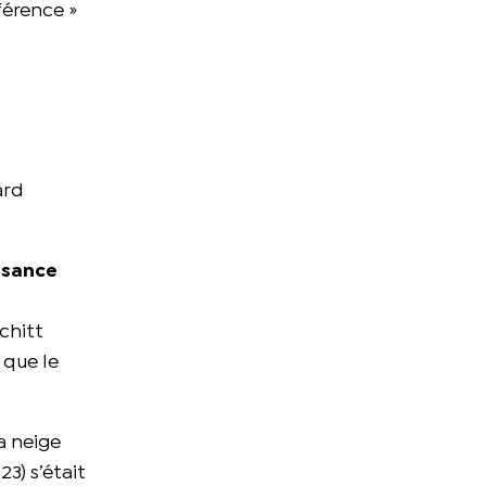
férence »
ard
issance
chitt
 que le
la neige
3) s’était