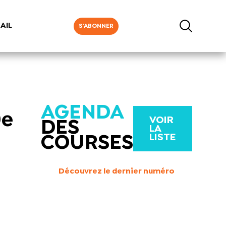
AIL
S'ABONNER
AGENDA
0e
VOIR
DES
LA
LISTE
COURSES
Découvrez le dernier numéro