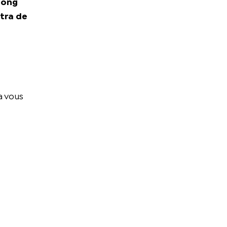
long
ltra de
a vous