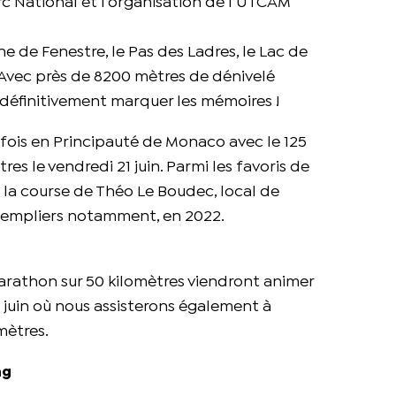
rc National et l’organisation de l’UTCAM
 de Fenestre, le Pas des Ladres, le Lac de
Avec près de 8200 mètres de dénivelé
va définitivement marquer les mémoires !
fois en Principauté de Monaco avec le 125
es le vendredi 21 juin. Parmi les favoris de
n la course de Théo Le Boudec, local de
 Templiers notamment, en 2022.
ymarathon sur 50 kilomètres viendront animer
2 juin où nous assisterons également à
mètres.
ng