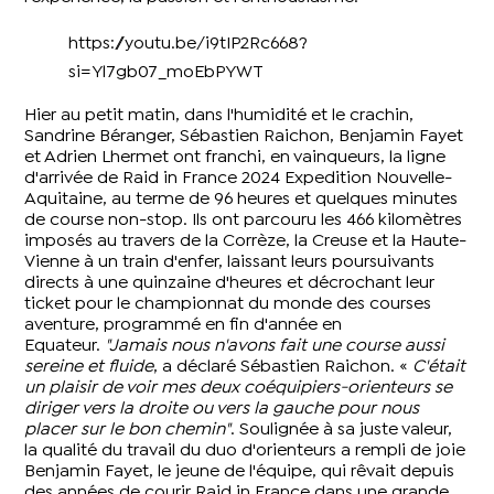
https://youtu.be/i9tIP2Rc668?
si=Yl7gb07_moEbPYWT
Hier au petit matin, dans l'humidité et le crachin,
Sandrine Béranger, Sébastien Raichon, Benjamin Fayet
et Adrien Lhermet ont franchi, en vainqueurs, la ligne
d'arrivée de Raid in France 2024 Expedition Nouvelle-
Aquitaine, au terme de 96 heures et quelques minutes
de course non-stop. Ils ont parcouru les 466 kilomètres
imposés au travers de la Corrèze, la Creuse et la Haute-
Vienne à un train d'enfer, laissant leurs poursuivants
directs à une quinzaine d'heures et décrochant leur
ticket pour le championnat du monde des courses
aventure, programmé en fin d'année en
Equateur.
"Jamais nous n'avons fait une course aussi
sereine et fluide
, a déclaré Sébastien Raichon. «
C'était
un plaisir de voir mes deux coéquipiers-orienteurs se
diriger vers la droite ou vers la gauche pour nous
placer sur le bon chemin"
. Soulignée à sa juste valeur,
la qualité du travail du duo d'orienteurs a rempli de joie
Benjamin Fayet, le jeune de l'équipe, qui rêvait depuis
des années de courir Raid in France dans une grande