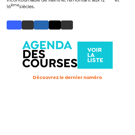
incontournable de Xaintrie, remontant aux 12
et
ème
16
siècles.
AGENDA
VOIR
DES
LA
LISTE
COURSES
Découvrez le dernier numéro