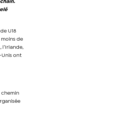
chain.
velé
nde U18
e moins de
 l’Irlande,
s-Unis ont
e chemin
organisée