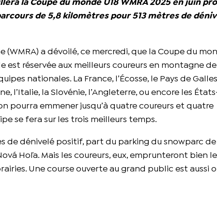
eillera la Coupe du monde U18 WMRA 2025 en juin pro
 parcours de 5,8 kilomètres pour 513 mètres de déni
e (WMRA) a dévoilé, ce mercredi, que la Coupe du mo
Elle est réservée aux meilleurs coureurs en montagne d
uipes nationales. La France, l’Écosse, le Pays de Galles,
ne, l’Italie, la Slovénie, l’Angleterre, ou encore les État
on pourra emmener jusqu’à quatre coureurs et quatre
e se fera sur les trois meilleurs temps.
es de dénivelé positif, part du parking du snowparc de
ová Hoľa. Mais les coureurs, eux, emprunteront bien l
rairies. Une course ouverte au grand public est aussi 