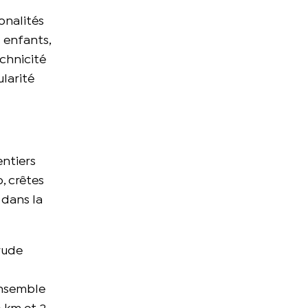
onalités
 enfants,
echnicité
ularité
entiers
, crêtes
 dans la
rude
ensemble