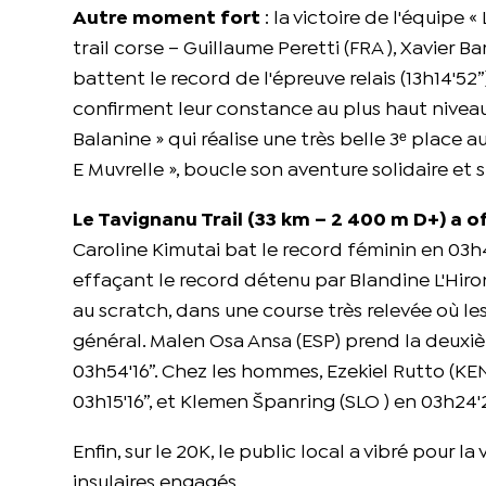
Autre moment fort
: la victoire de l'équipe «
trail corse – Guillaume Peretti (FRA ), Xavier Ba
battent le record de l'épreuve relais (13h14'52”)
confirment leur constance au plus haut niveau. 
Balanine » qui réalise une très belle 3ᵉ place 
E Muvrelle », boucle son aventure solidaire et s
Le Tavignanu Trail (33 km – 2 400 m D+) a o
Caroline Kimutai bat le record féminin en 03h4
effaçant le record détenu par Blandine L'Hiro
au scratch, dans une course très relevée où l
général. Malen Osa Ansa (ESP) prend la deux
03h54'16”. Chez les hommes, Ezekiel Rutto (KEN
03h15'16”, et Klemen Španring (SLO ) en 03h24'2
Enfin, sur le 20K, le public local a vibré pour
insulaires engagés.