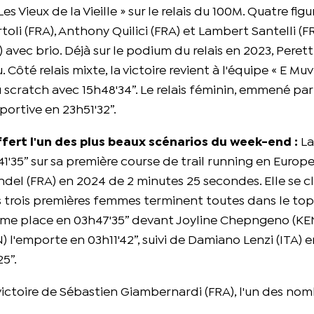
 Les Vieux de la Vieille » sur le relais du 100M. Quatre fig
rtoli (FRA), Anthony Quilici (FRA) et Lambert Santelli (FR
 avec brio. Déjà sur le podium du relais en 2023, Peretti
Côté relais mixte, la victoire revient à l'équipe « E Muv
au scratch avec 15h48'34”. Le relais féminin, emmené par
portive en 23h51'32”.
ffert l'un des plus beaux scénarios du week-end :
La
1'35” sur sa première course de trail running en Europe
ndel (FRA) en 2024 de 2 minutes 25 secondes. Elle se cl
es trois premières femmes terminent toutes dans le top
ième place en 03h47'35” devant Joyline Chepngeno (KE
) l'emporte en 03h11'42”, suivi de Damiano Lenzi (ITA) 
5”.
 la victoire de Sébastien Giambernardi (FRA), l'un des no