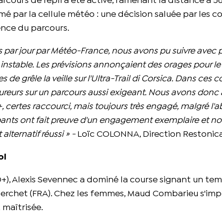
parcours de repli a été activé, ramenant la distance à 5
é par la cellule météo : une décision saluée par les c
ence du parcours.
s par jour par Météo-France, nous avons pu suivre avec 
instable. Les prévisions annonçaient des orages pour l
de grêle la veille sur l'Ultra-Trail di Corsica. Dans ces c
coureurs sur un parcours aussi exigeant. Nous avons donc 
+, certes raccourci, mais toujours très engagé, malgré l'
ipants ont fait preuve d'un engagement exemplaire et n
ternatif réussi » -
Loïc COLONNA, Direction Restonica 
ol
D+), Alexis Sevennec a dominé la course signant un tem
i Berchet (FRA). Chez les femmes, Maud Combarieu s'im
 maîtrisée.