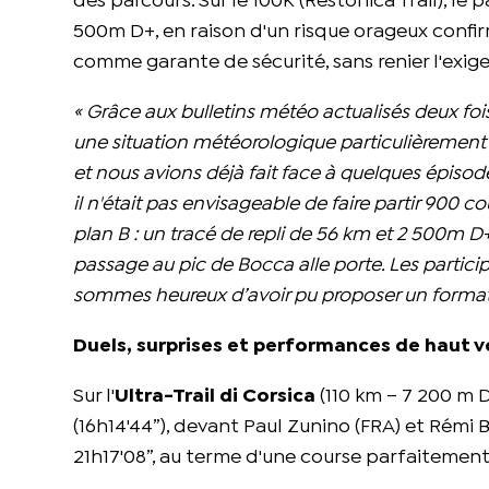
des parcours. Sur le 100K (Restonica Trail), le 
500m D+, en raison d'un risque orageux confirm
comme garante de sécurité, sans renier l'exig
« Grâce aux bulletins météo actualisés deux foi
une situation météorologique particulièrement 
et nous avions déjà fait face à quelques épisodes 
il n'était pas envisageable de faire partir 900 
plan B : un tracé de repli de 56 km et 2 500m D
passage au pic de Bocca alle porte. Les partic
sommes heureux d’avoir pu proposer un format al
Duels, surprises et performances de haut v
Sur l'
Ultra-Trail di Corsica
(110 km – 7 200 m 
(16h14'44”), devant Paul Zunino (FRA) et Rém
21h17'08”, au terme d'une course parfaitement