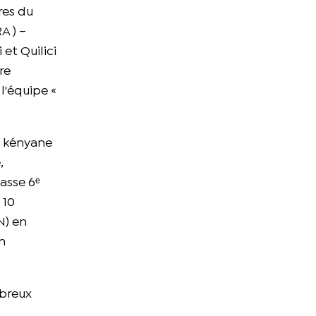
ures du
A ) –
 et Quilici
re
 l'équipe «
 kényane
,
asse 6ᵉ
 10
N) en
en
mbreux