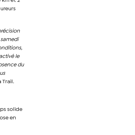
6 km et 2
oureurs
précision
e samedi
onditions,
activé le
absence du
ous
Trail.
ps solide
pose en