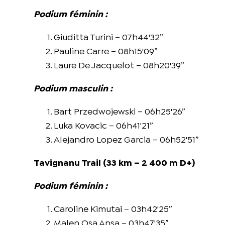
Podium féminin :
Giuditta Turini – 07h44'32”
Pauline Carre – 08h15'09”
Laure De Jacquelot – 08h20'39”
Podium masculin :
Bart Przedwojewski – 06h25'26”
Luka Kovacic – 06h41'21”
Alejandro Lopez Garcia – 06h52'51”
Tavignanu Trail (33 km – 2 400 m D+)
Podium féminin :
Caroline Kimutai – 03h42'25”
Malen Osa Ansa – 03h47'35”