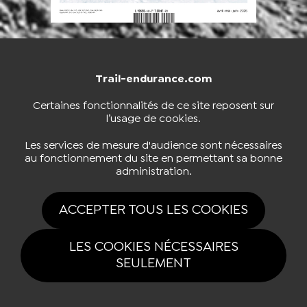
Trail-endurance.com
NOUS CONTACTER
BOUTIQUE
Certaines fonctionnalités de ce site reposent sur
l’usage de cookies.
S'INSCRIRE À LA NEWSLETTER
Les services de mesure d'audience sont nécessaires
au fonctionnement du site en permettant sa bonne
administration.
NOUS SUIVRE
ACCEPTER TOUS LES COOKIES
LES COOKIES NÉCESSAIRES
SEULEMENT
Tous drois réservés Trail-endurance.com 2026 |
Mentions légales
|
Politique de confidentialité
|
Gestion des cookies