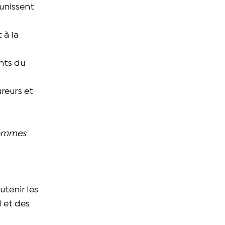
’unissent
 à la
ants du
reurs et
 sommes
utenir les
l et des