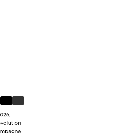
026,
évolution
ccompagne