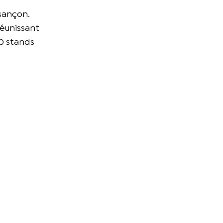
sançon.
réunissant
60 stands