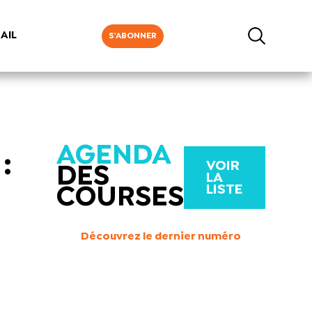
AIL
S'ABONNER
AGENDA
:
VOIR
DES
LA
LISTE
COURSES
Découvrez le dernier numéro