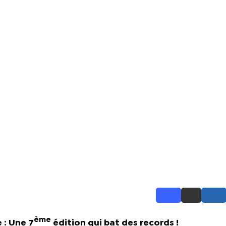
ème
 : Une 7
édition qui bat des records !