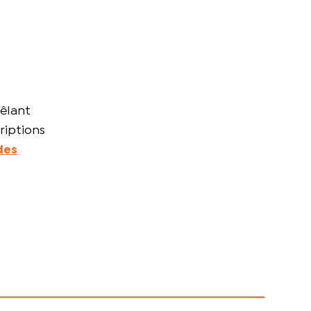
mêlant
riptions
des