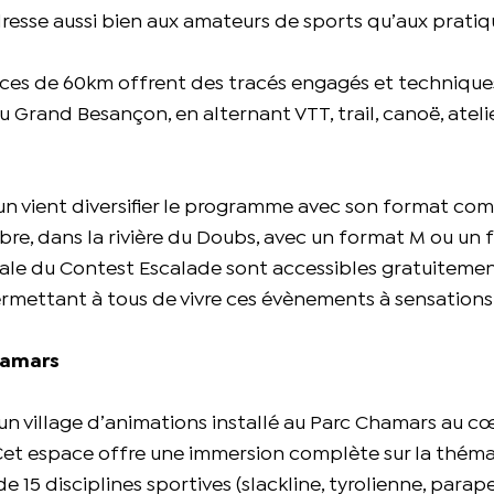
adresse aussi bien aux amateurs de sports qu’aux prati
iences de 60km offrent des tracés engagés et techniqu
 Grand Besançon, en alternant VTT, trail, canoë, atelie
run vient diversifier le programme avec son format co
bre, dans la rivière du Doubs, avec un format M ou un 
inale du Contest Escalade sont accessibles gratuitemen
permettant à tous de vivre ces évènements à sensations
hamars
 un village d’animations installé au Parc Chamars au c
Cet espace offre une immersion complète sur la thém
de 15 disciplines sportives (slackline, tyrolienne, para