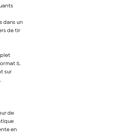
quants
es dans un
rs de tir
mplet
format S.
t sur
.
œur de
atique
pente en