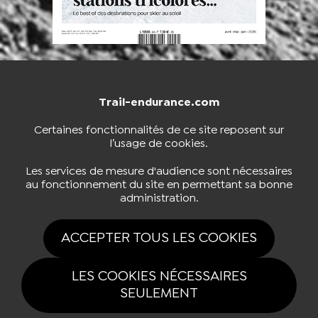
Trail-endurance.com
NOUS CONTACTER
BOUTIQUE
Certaines fonctionnalités de ce site reposent sur
l’usage de cookies.
S'INSCRIRE À LA NEWSLETTER
Les services de mesure d'audience sont nécessaires
au fonctionnement du site en permettant sa bonne
administration.
NOUS SUIVRE
ACCEPTER TOUS LES COOKIES
LES COOKIES NÉCESSAIRES
SEULEMENT
Tous drois réservés Trail-endurance.com 2026 |
Mentions légales
|
Politique de confidentialité
|
Gestion des cookies