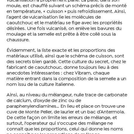
vulcanisation à proprement parlé. La pâte, dans son
moule, est chauffé suivant un schéma précis de monté
en température, « cuisson » puis refroidissement. Ainsi,
l’agent de vulcanisation lie les molécules de
caoutchouc et le matériau se fige avec les propriétés
désirées. Une fois vulcanisé, on enlève les bavures du
moulage et la semelle est prête à être collé sous la
chaussure.
Évidemment, la liste exacte et les proportions des
matériaux utilisé, ainsi que le schéma de cuisson, sont
des secrets bien gardé. Cette culture du secret, chez le
fabricant de caoutchouc, donne toujours lieu à des
anecdotes intéressantes : chez Vibram, chaque
matière entrant dans la composition de la semelle a un
nom issu de la culture italienne.
Ainsi, au niveau du mélangeur, nulle trace de carbonate
de calcium, d’oxyde de zinc ou de
paraphenylendiamines… En lieu et place on trouve une
cuve de Monte Peller, de laurier et un bac d’Antermoia.
De cette façon on limite les erreurs de mélange, et
surtout, l'operateur qui s'occupe des mélange ne
connait que les proportions, celui qui donne les noms