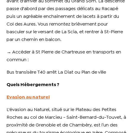
avant d'arriver au sommet du Grand Som. La descente
passe d'abord par des passages délicats au Racapé
puis un agréable enchainement de lacets à partir du
Col des Aures. Vous remontez brièvement pour
basculer sur le versant de La Scia, et rentrer à St-Pierre
par un chemin en balcon.
→ Accéder à St Pierre de Chartreuse en transports en
commun :
Bus transisère T40 arrêt La Diat ou Plan de ville
Quels Hébergements ?
Evasion au naturel
L'évasion au Naturel, situé sur le Plateau des Petites
Roches au col de Marcieu - Saint-Bernard-du-Touvet, à
proximité de Grenoble et de Chambéry, est l’un des
précurseurs du tourisme écologique en Isère. Composé