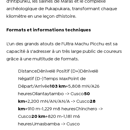
d'Intipunku, les salines de Maras et le complexe
archéologique de Pukapukara, transformant chaque
kilomètre en une leçon d'histoire.
Formats et informations techniques
L'un des grands atouts de l'Ultra Machu Picchu est sa
capacité à s'adresser à un très large public de coureurs
grâce à une multitude de formats.
DistanceDénivelé Positif (D+)Dénivelé
Négatif (D-)Temps MaxPoint de
Départ/Arrivée
103 km
+5,808 mN/A26
heuresOllantaytambo -> Cusco
50
km
+2,200 mN/AN/AN/A -> Cusco
28
km
+910 m-1,229 m8 heuresChinchero ->
Cusco
20 km
+820 m-1,181 m6
heuresUmasbamba -> Cusco