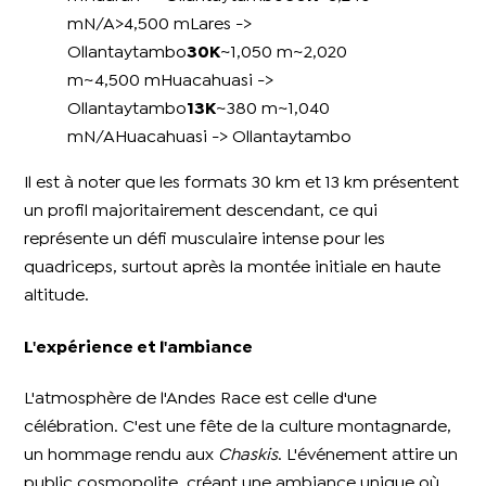
mN/A>4,500 mLares ->
Ollantaytambo
30K
~1,050 m~2,020
m~4,500 mHuacahuasi ->
Ollantaytambo
13K
~380 m~1,040
mN/AHuacahuasi -> Ollantaytambo
Il est à noter que les formats 30 km et 13 km présentent
un profil majoritairement descendant, ce qui
représente un défi musculaire intense pour les
quadriceps, surtout après la montée initiale en haute
altitude.
L'expérience et l'ambiance
L'atmosphère de l'Andes Race est celle d'une
célébration. C'est une fête de la culture montagnarde,
un hommage rendu aux
Chaskis
. L'événement attire un
public cosmopolite, créant une ambiance unique où