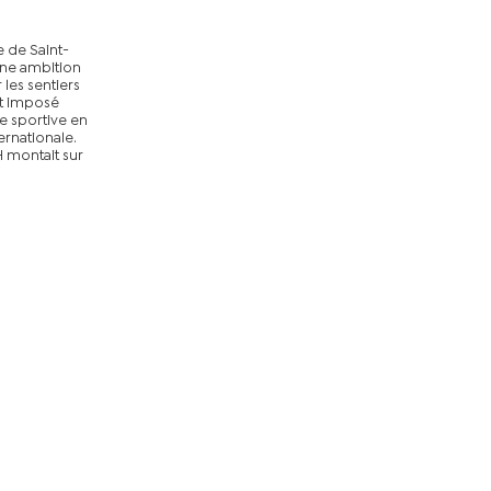
e de Saint-
une ambition
les sentiers
st imposé
 sportive en
ernationale.
H montait sur