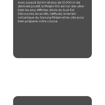
Avec jusqu’à 162 km et plus de 13 000 m de
dénivelé positif, le Rinjani 100 est l’un des ultra-
trails les plus difficiles d’Asie du Sud-Est.
Découvrez les profils, l’altitude, le terrain
volcanique du Gunung Rinjani et les clés pour
bien préparer votre course.