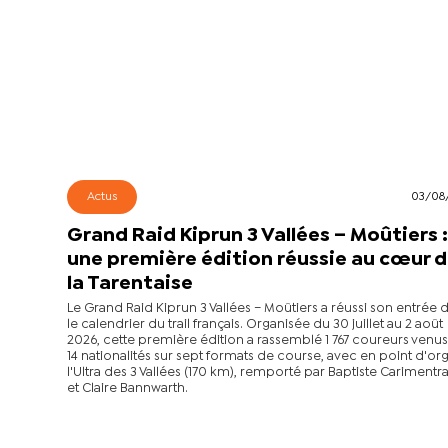
Actus
03/08
Grand Raid Kiprun 3 Vallées – Moûtiers 
une première édition réussie au cœur 
la Tarentaise
Le Grand Raid Kiprun 3 Vallées – Moûtiers a réussi son entrée 
le calendrier du trail français. Organisée du 30 juillet au 2 août
2026, cette première édition a rassemblé 1 767 coureurs venu
14 nationalités sur sept formats de course, avec en point d'or
l'Ultra des 3 Vallées (170 km), remporté par Baptiste Cariment
et Claire Bannwarth.