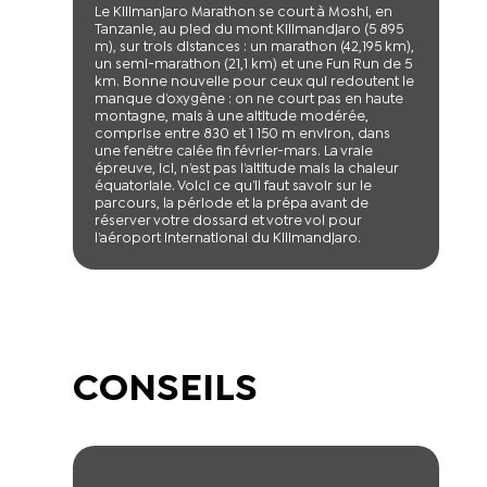
Le Kilimanjaro Marathon se court à Moshi, en
Tanzanie, au pied du mont Kilimandjaro (5 895
m), sur trois distances : un marathon (42,195 km),
un semi-marathon (21,1 km) et une Fun Run de 5
km. Bonne nouvelle pour ceux qui redoutent le
manque d’oxygène : on ne court pas en haute
montagne, mais à une altitude modérée,
comprise entre 830 et 1 150 m environ, dans
une fenêtre calée fin février-mars. La vraie
épreuve, ici, n’est pas l’altitude mais la chaleur
équatoriale. Voici ce qu’il faut savoir sur le
parcours, la période et la prépa avant de
réserver votre dossard et votre vol pour
l’aéroport international du Kilimandjaro.
CONSEILS