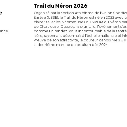
Trail du Néron 2026
e
Organisé par la section Athlétisme de l'Union Sportiv
Egrève (USSE), le Trail du Néron est né en 2022 avec 
claire : relier les 6 communes du SIVOM du Néron par 
de Chartreuse. Quatre ans plus tard, l'événement s'e
rance
comme un rendez-vous incontournable de la rentrée
Isère, rayonnant désormais à l'échelle nationale et int
Preuve de son attractivité, le coureur danois Niels UT
la deuxième marche du podium dès 2024.