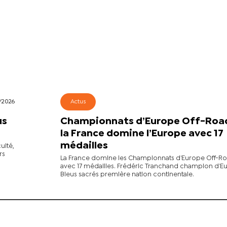
/2026
Actus
us
Championnats d’Europe Off-Road
la France domine l’Europe avec 17
médailles
ulté,
rs
La France domine les Championnats d’Europe Off-R
avec 17 médailles. Frédéric Tranchand champion d’Eu
Bleus sacrés première nation continentale.