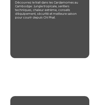
Découvrez le trail dans les Cardamomes au
Cambodge : jungle tropicale, sentiers
techniques, chaleur extrême, conseils
d’équipement, sécurité et meilleure saison
pour courir depuis Chi Phat.