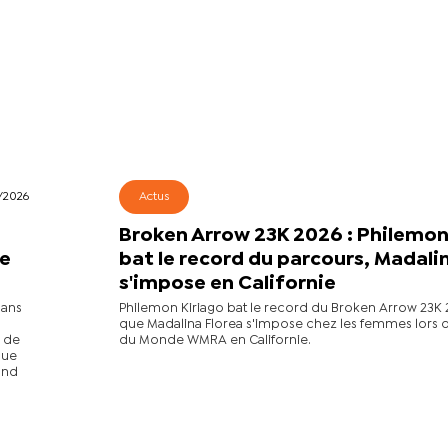
/2026
Actus
:
Broken Arrow 23K 2026 : Philemon
de
bat le record du parcours, Madali
s'impose en Californie
dans
Philemon Kiriago bat le record du Broken Arrow 23K 
que Madalina Florea s'impose chez les femmes lors 
s de
du Monde WMRA en Californie.
gue
rand