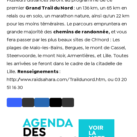
Plusieurs distances seront au programme de ce
premier
Grand Trail du Nord
: un 136 km, un 65 km en
relais ou en solo, un marathon nature, ainsi qu'un 22 km
pour les moins téméraires. Le parcours empruntera en
grande majorité des
chemins de randonnée,
et vous
fera passer par les plus beaux sites de Ch'nord : Les
plages de Malo-les-Bains, Bergues, le mont de Cassel,
Steenvoorde, le mont Noir, Armentières, et Lille. Toutes
les arrivées se feront dans le cadre de la citadelle de
Lille.
Renseignements
:
http://www.raidsahara.com/Traildunord.htm, ou 03 20
51 16 30
AGENDA
VOIR
DES
LA