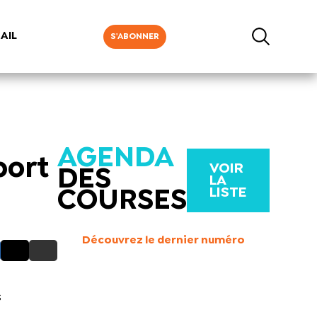
AIL
S'ABONNER
AGENDA
port
VOIR
DES
LA
LISTE
COURSES
Découvrez le dernier numéro
s