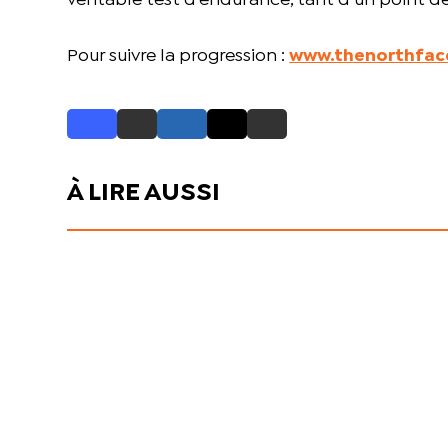
véritable test d’endurance, tant d’un point d
Pour suivre la progression :
www.thenorthface
À LIRE AUSSI