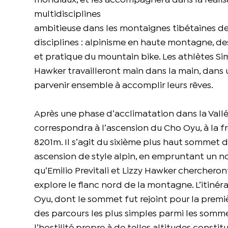
mondiaux, et les accompagnera dans la réalisat
multidisciplines
ambitieuse dans les montaignes tibétaines d
disciplines : alpinisme en haute montagne, 
et pratique du mountain bike. Les athlètes Sim
Hawker travailleront main dans la main, dans un
parvenir ensemble à accomplir leurs rêves.
Après une phase d’acclimatation dans la Vall
correspondra à l’ascension du Cho Oyu, à la fro
8201m. Il s’agit du sixième plus haut sommet
ascension de style alpin, en empruntant un nouv
qu’Emilio Previtali et Lizzy Hawker chercheront
explore le flanc nord de la montagne. L’itiné
Oyu, dont le sommet fut rejoint pour la premiè
des parcours les plus simples parmi les somme