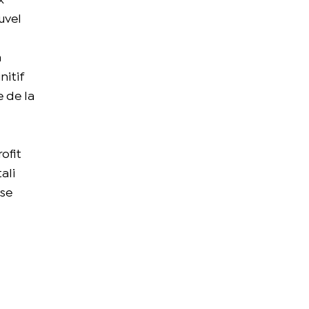
x
uvel
n
nitif
 de la
ofit
ali
ase