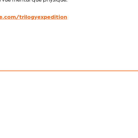
e vue mental que physique.
.com/trilogyexpedition