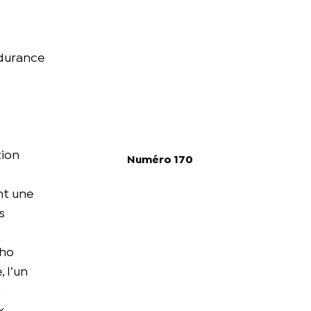
ndurance
tion
Numéro 170
nt une
s
Cho
 l’un
,