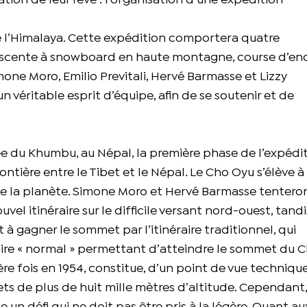
ion de leur rêve : l’organisation d’une expédition
e l’Himalaya. Cette expédition comportera quatre
descente à snowboard en haute montagne, course d’e
one Moro, Emilio Previtali, Hervé Barmasse et Lizzy
 véritable esprit d’équipe, afin de se soutenir et de
ée du Khumbu, au Népal, la première phase de l’expédi
ntière entre le Tibet et le Népal. Le Cho Oyu s’élève à
 de la planète. Simone Moro et Hervé Barmasse tentero
el itinéraire sur le difficile versant nord-ouest, tandi
 à gagner le sommet par l’itinéraire traditionnel, qui
raire « normal » permettant d’atteindre le sommet du 
re fois en 1954, constitue, d’un point de vue technique,
ts de plus de huit mille mètres d’altitude. Cependant