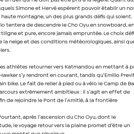
ue un défi qui ne doit pas être pris à la légère. Quant au
lesquels Simone et Hervé espèrent pouvoir établir un no
de haute montagne, un des plus grands défis qui soient.
ilio tentera de descendre le Cho Oyu en snowboard, e
tiligne et pure, encore jamais empruntée. Le choix défi
la neige et des conditions météorologiques, ainsi que
iers.
les athlètes retourner vers Katmandou en mettant à pr
 Hawker s’y rendront en courant, tandis qu’Emilio Previt
 bike. Le fait de relier à pied ou à vélo le Camp de B
cours extrêmement ambitieux : il s’agit en effet de
n de rejoindre le Pont de l’Amitié, à la frontière
ourtant, après l’ascension du Cho Oyu, dont le
ude, le voyage retour vers la plaine promet d’être un