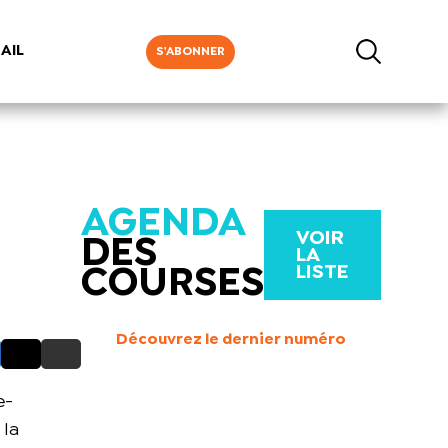
AIL
S'ABONNER
AGENDA
VOIR
DES
LA
LISTE
COURSES
Découvrez le dernier numéro
e-
 la