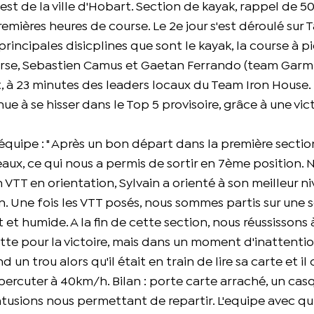
-est de la ville d'Hobart. Section de kayak, rappel de 5
emières heures de course. Le 2e jour s'est déroulé sur
incipales disicplines que sont le kayak, la course à pi
ourse, Sebastien Camus et Gaetan Ferrando (team Garm
t, à 23 minutes des leaders locaux du Team Iron House.
e à se hisser dans le Top 5 provisoire, grâce à une vict
quipe : " Après un bon départ dans la première sectio
aux, ce qui nous a permis de sortir en 7ème position. 
VTT en orientation, Sylvain a orienté à son meilleur n
n. Une fois les VTT posés, nous sommes partis sur une 
ant et humide. A la fin de cette section, nous réussissons 
 lutte pour la victoire, mais dans un moment d'inattenti
d un trou alors qu'il était en train de lire sa carte et il
ercuter à 40km/h. Bilan : porte carte arraché, un casq
usions nous permettant de repartir. L'equipe avec qu