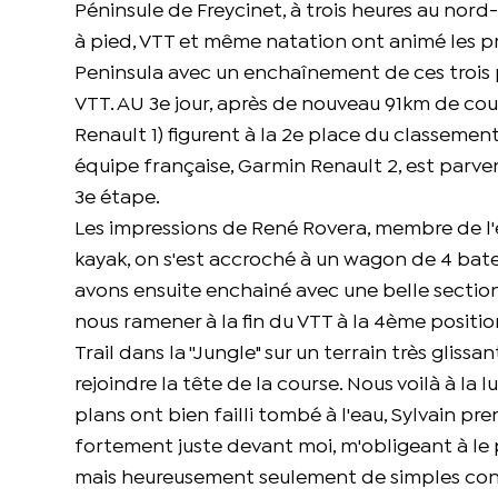
Péninsule de Freycinet, à trois heures au nord
à pied, VTT et même natation ont animé les pr
Peninsula avec un enchaînement de ces trois pr
VTT. AU 3e jour, après de nouveau 91km de c
Renault 1) figurent à la 2e place du classemen
équipe française, Garmin Renault 2, est parvenu
3e étape.
Les impressions de René Rovera, membre de l'é
kayak, on s'est accroché à un wagon de 4 bate
avons ensuite enchainé avec une belle section 
nous ramener à la fin du VTT à la 4ème positio
Trail dans la ''Jungle" sur un terrain très gliss
rejoindre la tête de la course. Nous voilà à la
plans ont bien failli tombé à l'eau, Sylvain pren
fortement juste devant moi, m'obligeant à le p
mais heureusement seulement de simples cont