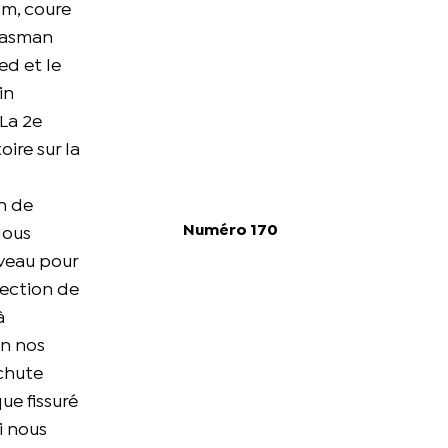
0m, coure
 Tasman
ed et le
in
 La 2e
oire sur la
n de
Numéro 170
Nous
iveau pour
section de
à
on nos
 chute
ue fissuré
i nous