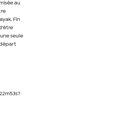
imisée au
tre
ayak. Fin
d'être
 une seule
 départ
h22m53s?