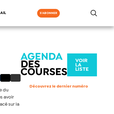
AIL
S'ABONNER
AGENDA
VOIR
DES
LA
LISTE
COURSES
Découvrez le dernier numéro
ge du
s avoir
acé sur la