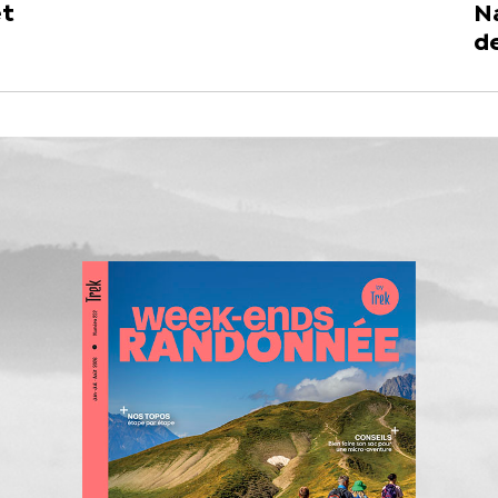
et
Na
de