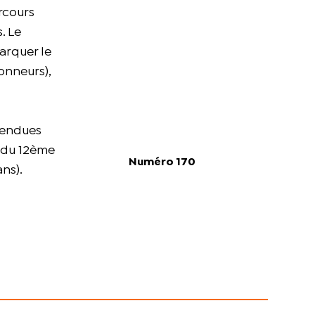
arcours
. Le
arquer le
onneurs),
ttendues
n du 12ème
Numéro 170
ns).