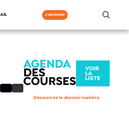
AIL
S'ABONNER
AGENDA
VOIR
DES
LA
LISTE
COURSES
Découvrez le dernier numéro