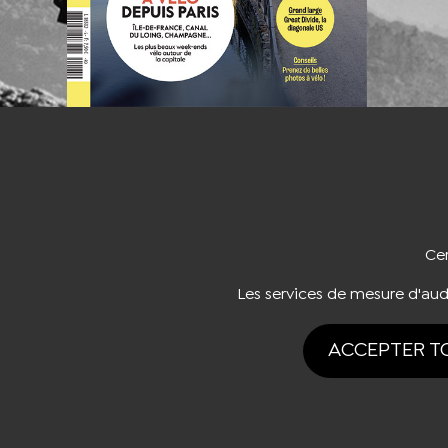
NOUS CO
Cer
Les services de mesure d'au
ACCEPTER T
Tous drois rése