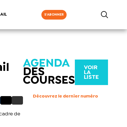
AIL
S'ABONNER
AGENDA
il
VOIR
DES
LA
LISTE
COURSES
Découvrez le dernier numéro
 cadre de