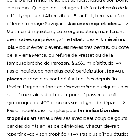
qui à blanchi l’intégralité des sentiers, jusqu’à son point
le plus bas, Queige, petit village situé à mi chemin de la
cité olympique d’Albertville et Beaufort, berceau d’un
célèbre fromage Savoyard.
Aucunes inquiétudes…
=>
Mais rien d’inquiétant, coté organisation, maintenant
bien rodée, qui prévoit, s’il le fallait, des
« itinéraires
bis »
pour éviter d’éventuels névés très pentus, du coté
de la Pierra Menta, du refuge de Presset ou de la
fameuse brèche de Parozan, à 2660 m d’altitude. =>
Pas d’inquiétude non plus coté participation,
les 400
places
disponibles sont déjà attribuées depuis fin
février. L’organisation s’en réserve même quelques unes
supplémentaires à attribuer pour dépasser le seuil
symbolique de 400 coureurs sur la ligne de départ. =>
Pas d’inquiétudes non plus pour
la réalisation des
trophées
artisanaux réalisés avec beaucoup de gouts
par des doigts agiles de bénévoles. Chacun devrait
repartir avec « son trophée » ! => Pas plus d’inquiétudes