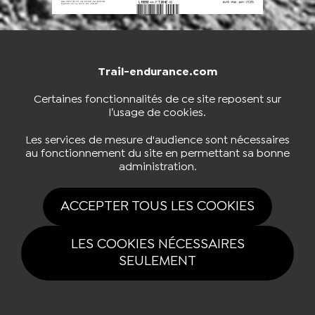
Trail-endurance.com
NOUS CONTACTER
BOUTIQUE
Certaines fonctionnalités de ce site reposent sur
l’usage de cookies.
S'INSCRIRE À LA NEWSLETTER
Les services de mesure d'audience sont nécessaires
au fonctionnement du site en permettant sa bonne
administration.
NOUS SUIVRE
ACCEPTER TOUS LES COOKIES
LES COOKIES NÉCESSAIRES
SEULEMENT
Tous drois réservés Trail-endurance.com 2026 |
Mentions légales
|
Politique de confidentialité
|
Gestion des cookies