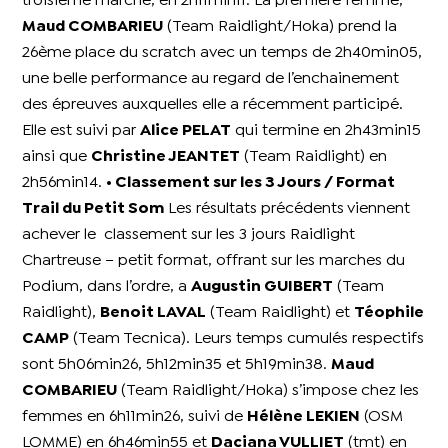
troisième marche, en 2h11min11. La première femme,
Maud COMBARIEU
(Team Raidlight/Hoka) prend la
26ème place du scratch avec un temps de 2h40min05,
une belle performance au regard de l’enchainement
des épreuves auxquelles elle a récemment participé.
Elle est suivi par
Alice PELAT
qui termine en 2h43min15
ainsi que
Christine JEANTET
(Team Raidlight) en
2h56min14.
• Classement sur les 3 Jours / Format
Trail du Petit Som
Les résultats précédents viennent
achever le classement sur les 3 jours Raidlight
Chartreuse – petit format, offrant sur les marches du
Podium, dans l’ordre, a
Augustin GUIBERT
(Team
Raidlight),
Benoit LAVAL
(Team Raidlight) et
Téophile
CAMP
(Team Tecnica). Leurs temps cumulés respectifs
sont 5h06min26, 5h12min35 et 5h19min38.
Maud
COMBARIEU
(Team Raidlight/Hoka) s’impose chez les
femmes en 6h11min26, suivi de
Hélène LEKIEN
(OSM
LOMME) en 6h46min55 et
Daciana VULLIET
(tmt) en