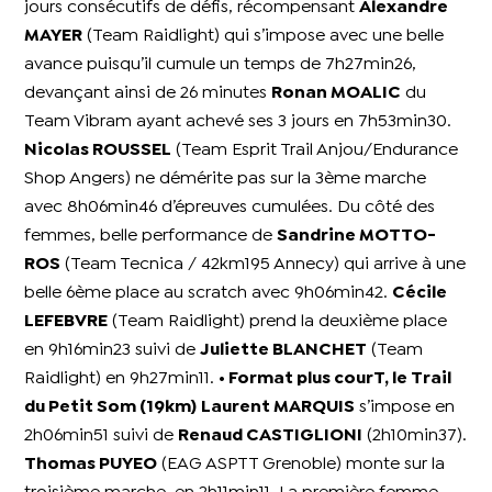
jours consécutifs de défis, récompensant
Alexandre
MAYER
(Team Raidlight) qui s’impose avec une belle
avance puisqu’il cumule un temps de 7h27min26,
devançant ainsi de 26 minutes
Ronan MOALIC
du
Team Vibram ayant achevé ses 3 jours en 7h53min30.
Nicolas ROUSSEL
(Team Esprit Trail Anjou/Endurance
Shop Angers) ne démérite pas sur la 3ème marche
avec 8h06min46 d’épreuves cumulées. Du côté des
femmes, belle performance de
Sandrine MOTTO-
ROS
(Team Tecnica / 42km195 Annecy) qui arrive à une
belle 6ème place au scratch avec 9h06min42.
Cécile
LEFEBVRE
(Team Raidlight) prend la deuxième place
en 9h16min23 suivi de
Juliette BLANCHET
(Team
Raidlight) en 9h27min11.
• Format plus courT, le Trail
du Petit Som (19km)
Laurent MARQUIS
s’impose en
2h06min51 suivi de
Renaud CASTIGLIONI
(2h10min37).
Thomas PUYEO
(EAG ASPTT Grenoble) monte sur la