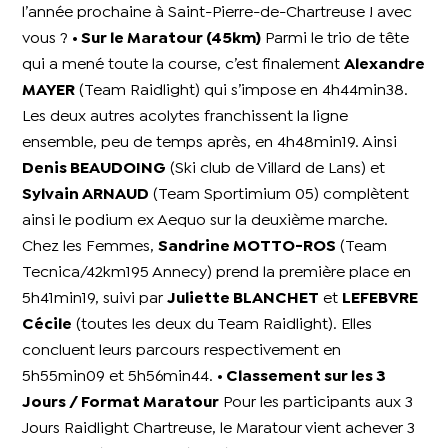
l’année prochaine à Saint-Pierre-de-Chartreuse ! avec
vous ?
• Sur le Maratour (45km)
Parmi le trio de tête
qui a mené toute la course, c’est finalement
Alexandre
MAYER
(Team Raidlight) qui s’impose en 4h44min38.
Les deux autres acolytes franchissent la ligne
ensemble, peu de temps après, en 4h48min19. Ainsi
Denis BEAUDOING
(Ski club de Villard de Lans) et
Sylvain ARNAUD
(Team Sportimium 05) complètent
ainsi le podium ex Aequo sur la deuxième marche.
Chez les Femmes,
Sandrine MOTTO-ROS
(Team
Tecnica/42km195 Annecy) prend la première place en
5h41min19, suivi par
Juliette BLANCHET
et
LEFEBVRE
Cécile
(toutes les deux du Team Raidlight). Elles
concluent leurs parcours respectivement en
5h55min09 et 5h56min44.
• Classement sur les 3
Jours / Format Maratour
Pour les participants aux 3
Jours Raidlight Chartreuse, le Maratour vient achever 3