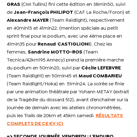
GRAS
(CMI Tullins) fini cette édition en 38min50, suivi
de
Jean-François PHILIPOT
(CAF La Roche/Foron) et
Alexandre MAYER
(Team Raidlight), respectivement
en 40min15 et 41min22. (mention spéciale au petit
sprint final pour le podium, avec une 4ème place en
41min35 pour
Renaud CASTIGLIONI
). Chez les
femmes,
Sandrine MOTTO-ROS
(Team
Tecnica/42km195 Annecy) prend la première marche
du podium en 50min20, suivi par
Cécile LEFEBVRE
(Team Raidlight) en 50min45 et
Maud COMBARIEU
(Team Raidlight/Hoka) en 51min24. La soirée se finie
par une animation théâtrale par Yohann METAY (extrait
de la Tragédie du dossard 512), avant d’enchainer sur la
journée de demain avec les ateliers chronométrées,
puis les Trails de 20km et 45km samedi.
RÉSULTATS
COMPLETS DE CE KV ICI
=> SECONDE JOURNÉE, VENDREDI : L'ENDURO