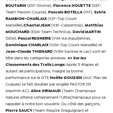
BOUTARIN
(ESF-Drome),
Florence HOUETTE
(SEF-
Team Passion Course),
Pascale BOTELLA
(V1F),
Sylvie
RAMBION-CHARLAIX
(V2F-Top Courir
Marseille),
Chantal JEAN
(V3F-Carpentras),
Matthias
MOUCHARD
(ESM-Team Technica),
David MARTIN
(SEM),
Pascal REGNERIE
(V1M-AA Alaudienne),
Dominique CHARLAIX
(V2M-Top Courir Marseille) et
Jean-Claude THIENARD
(V3M-Savines le Lac) sont en
tête dans les catégories annexes.
=> Sur les
Classements des Trails Longs:
Après 5 étapes et
autant de participations, malgré sa bonne
performance sur le GTE
Noëlle GOUZIEN
(MJC Plan de
Cuques) se fait doubler par Angèle PASTOR (St
Maximin AC),
Aline GRIMAUD
(Team Champsaur
Nature) attend certainement l’UltraChampsaur pour se
rappeler à notre bon souvenir. Du côté des garçons,
Pierre SAUCY
(Team Respire Draguignan) et