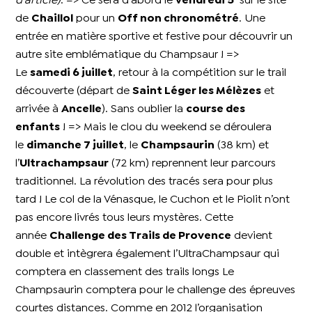
d'article)
.
=> Ce sera d’abord le
vendredi 5
sur le site
de
Chaillol
pour un
Off non chronométré
. Une
entrée en matière sportive et festive pour découvrir un
autre site emblématique du Champsaur ! =>
Le
samedi 6 juillet
, retour à la compétition sur le trail
découverte (départ de
Saint Léger les Mélèzes
et
arrivée à
Ancelle
). Sans oublier la
course des
enfants
! => Mais le clou du weekend se déroulera
le
dimanche 7 juillet
, le
Champsaurin
(38 km) et
l’
Ultrachampsaur
(72 km) reprennent leur parcours
traditionnel. La révolution des tracés sera pour plus
tard ! Le col de la Vénasque, le Cuchon et le Piolit n’ont
pas encore livrés tous leurs mystères. Cette
année
Challenge des Trails de Provence
devient
double et intègrera également l’UltraChampsaur qui
comptera en classement des trails longs Le
Champsaurin comptera pour le challenge des épreuves
courtes distances. Comme en 2012 l’organisation