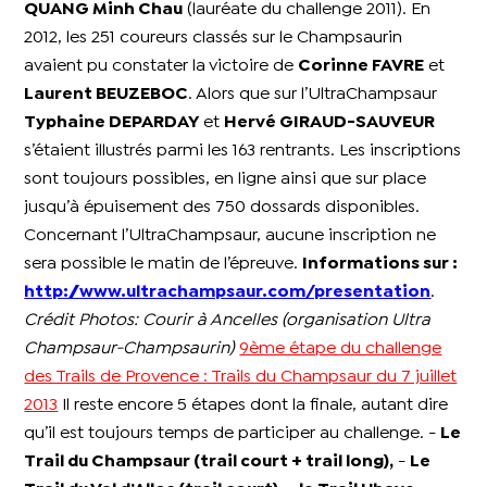
QUANG Minh Chau
(lauréate du challenge 2011). En
2012, les 251 coureurs classés sur le Champsaurin
avaient pu constater la victoire de
Corinne FAVRE
et
Laurent BEUZEBOC
. Alors que sur l’UltraChampsaur
Typhaine DEPARDAY
et
Hervé GIRAUD-SAUVEUR
s’étaient illustrés parmi les 163 rentrants. Les inscriptions
sont toujours possibles, en ligne ainsi que sur place
jusqu’à épuisement des 750 dossards disponibles.
Concernant l’UltraChampsaur, aucune inscription ne
sera possible le matin de l’épreuve.
Informations sur :
http://www.ultrachampsaur.com/presentation
.
Crédit Photos: Courir à Ancelles (organisation Ultra
Champsaur-Champsaurin)
9ème étape du challenge
des Trails de Provence : Trails du Champsaur du 7 juillet
2013
Il reste encore 5 étapes dont la finale, autant dire
qu’il est toujours temps de participer au challenge. -
Le
Trail du Champsaur (trail court + trail long),
-
Le