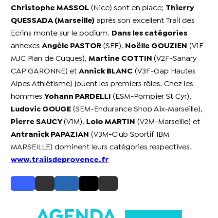
Christophe MASSOL
(Nice) sont en place;
Thierry
QUESSADA (Marseille)
après son excellent Trail des
Ecrins monte sur le podium.
Dans les catégories
annexes
Angèle PASTOR
(SEF),
Noëlle GOUZIEN
(V1F-
MJC Plan de Cuques),
Martine COTTIN
(V2F-Sanary
CAP GARONNE) et
Annick BLANC
(V3F-Gap Hautes
Alpes Athlétisme) jouent les premiers rôles. Chez les
hommes
Yohann PARDELLI
(ESM-Pompier St Cyr),
Ludovic GOUGE
(SEM-Endurance Shop Aix-Marseille),
Pierre SAUCY
(V1M),
Lolo MARTIN
(V2M-Marseille) et
Antranick PAPAZIAN
(V3M-Club Sportif IBM
MARSEILLE) dominent leurs catégories respectives.
www.trailsdeprovence.fr
AGENDA