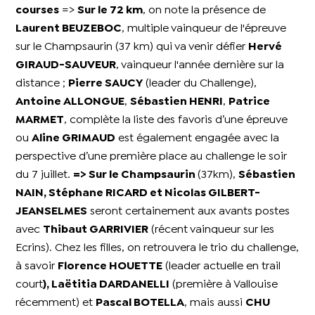
courses
=>
Sur le 72 km
, on note la présence de
Laurent BEUZEBOC
, multiple vainqueur de l'épreuve
sur le Champsaurin (37 km) qui va venir défier
Hervé
GIRAUD-SAUVEUR
, vainqueur l'année dernière sur la
distance ;
Pierre SAUCY
(leader du Challenge),
Antoine ALLONGUE
,
Sébastien HENRI
,
Patrice
MARMET
, complète la liste des favoris d’une épreuve
ou
Aline GRIMAUD
est également engagée avec la
perspective d’une première place au challenge le soir
du 7 juillet.
=> Sur le Champsaurin
(37km),
Sébastien
NAIN, Stéphane RICARD et Nicolas GILBERT-
JEANSELMES
seront certainement aux avants postes
avec
Thibaut GARRIVIER
(récent vainqueur sur les
Ecrins). Chez les filles, on retrouvera le trio du challenge,
à savoir
Florence HOUETTE
(leader actuelle en trail
court
), Laëtitia DARDANELLI
(première à Vallouise
récemment) et
Pascal BOTELLA
, mais aussi
CHU