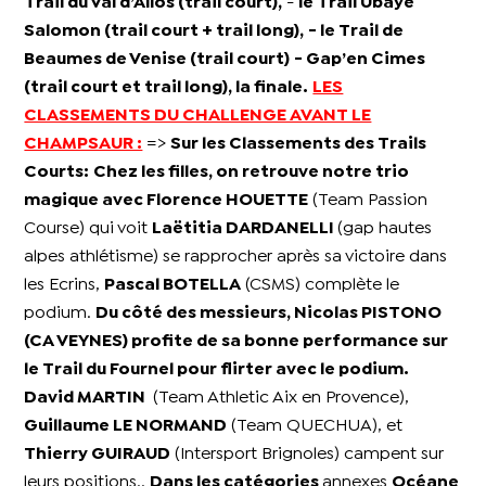
Trail du Val d’Allos (trail court),
-
le Trail Ubaye
Salomon (trail court + trail long),
- le Trail de
Beaumes de Venise (trail court)
- Gap’en Cimes
(trail court et trail long), la finale.
LES
CLASSEMENTS DU CHALLENGE AVANT LE
CHAMPSAUR :
=>
Sur les Classements des Trails
Courts:
Chez les filles, on retrouve notre trio
magique avec Florence HOUETTE
(Team Passion
Course) qui voit
Laëtitia DARDANELLI
(gap hautes
alpes athlétisme) se rapprocher après sa victoire dans
les Ecrins,
Pascal BOTELLA
(CSMS) complète le
podium.
Du côté des messieurs,
Nicolas PISTONO
(CA VEYNES) profite de sa bonne performance sur
le Trail du Fournel pour flirter avec le podium.
David MARTIN
(Team Athletic Aix en Provence),
Guillaume LE NORMAND
(Team QUECHUA), et
Thierry GUIRAUD
(Intersport Brignoles) campent sur
leurs positions..
Dans les catégories
annexes
Océane