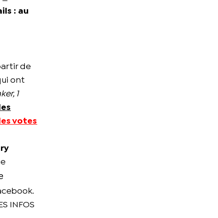
ils : au
partir de
qui ont
ker, 1
des
les votes
ury
ue
e
acebook.
LES INFOS