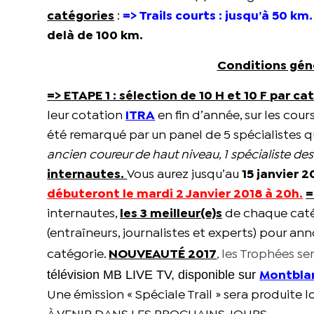
catégories
:
=> Trails courts : jusqu’à 50 km.
delà de 100 km.
Conditions géné
=> ETAPE 1 : sélection de 10 H et 10 F par ca
leur cotation
ITRA
en fin d’année, sur les cour
été remarqué par un panel de 5 spécialistes 
ancien coureur de haut niveau, 1 spécialiste des 
internautes.
Vous aurez jusqu’au
15 janvier 2
débuteront le mardi 2 Janvier 2018 à 20h.
=
internautes,
les 3 meilleur(e)s
de chaque catég
(entraîneurs, journalistes et experts) pour an
catégorie.
NOUVEAUTÉ 2017
, les Trophées s
télévision MB LIVE TV,
disponible sur
Montbla
Une émission « Spéciale Trail » sera produite