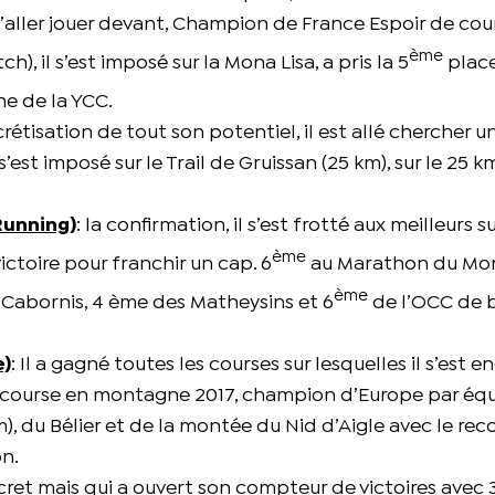
d’aller jouer devant, Champion de France Espoir de cou
ème
ch), il s’est imposé sur la Mona Lisa, a pris la 5
place
e de la YCC.
crétisation de tout son potentiel, il est allé chercher u
’est imposé sur le Trail de Gruissan (25 km), sur le 25 k
Running)
: la confirmation, il s’est frotté aux meilleurs s
ème
ictoire pour franchir un cap. 6
au Marathon du Mon
ème
Cabornis, 4 ème des Matheysins et 6
de l’OCC de b
e)
: Il a gagné toutes les courses sur lesquelles il s’est e
 course en montagne 2017, champion d’Europe par équ
 du Bélier et de la montée du Nid d’Aigle avec le recor
on.
scret mais qui a ouvert son compteur de victoires avec