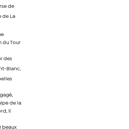
rse de
 de La
ne
m du Tour
ur des
t-Blanc,
elles
ngagé,
ipe de la
d, il
 3 beaux