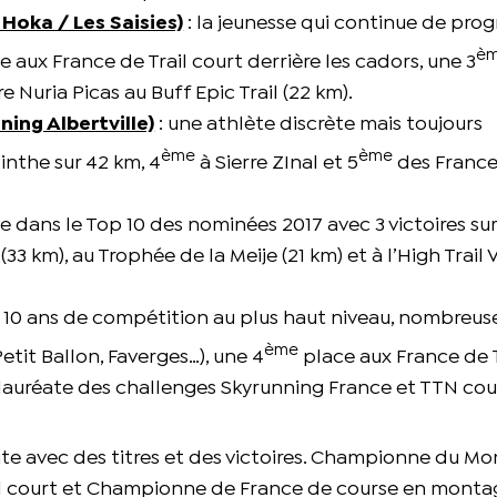
Hoka / Les Saisies)
: la jeunesse qui continue de prog
è
 aux France de Trail court derrière les cadors, une 3
 Nuria Picas au Buff Epic Trail (22 km).
ing Albertville)
: une athlète discrète mais toujours
ème
ème
inthe sur 42 km, 4
à Sierre ZInal et 5
des France 
rée dans le Top 10 des nominées 2017 avec 3 victoires su
33 km), au Trophée de la Meije (21 km) et à l’High Trail 
e 10 ans de compétition au plus haut niveau, nombreus
ème
Petit Ballon, Faverges…), une 4
place aux France de T
lauréate des challenges Skyrunning France et TTN cou
aite avec des titres et des victoires. Championne du M
il court et Championne de France de course en monta