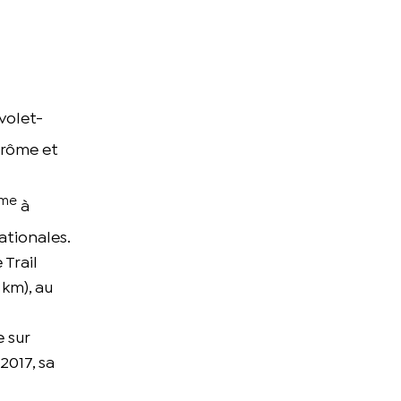
ivolet-
Drôme et
me
à
ationales.
Trail
 km), au
e sur
2017, sa