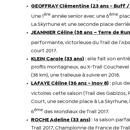
GEOFFRAY Clémentine (23 ans - Buff / 
ère
ème
Une 1
année senior avec une 6
place
La Skyrhune et une seconde place derrière
JEANNIER Céline (38 ans – Terre de Runn
performante, victorieuse du Trail de l’Abs
court 2017.
KLEIN Carole (33 ans)
: elle fait son ent
profils montagneux, au X-Trail Couchevel (
(38 km), une traileuse à suivre en 2018.
LAFAYE Céline (36 ans - Inov 8)
: plus d
victoires cette saison (Trail des Gabizos, 
Court, une seconde place à La Skyrhune, 
ème
6
des Mondiaux de Trail 2017.
ROCHE Adeline (33 ans)
: la saison parf
Trail 2017, Championne de France de Tra