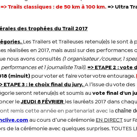
=> Trails classiques : de 50 km à 100 km.
=> Ultra Tra
rales des trophées du Trail 2017
tégories.
Les Trailers et Traileuses retenu(e)s le sont à 
ses réalisées en 2017, mais aussi sur des performances 
que nous avons consultés
(1 organisateur /coureur, 1 spea
performances et 1 journaliste Trail).
=> ETAPE 2 : vote 
018 (minuit)
pour voter et faire voter votre entourage.
> ETAPE 3 : le choix final du jury.
A l’issue du vote des
orie seront retenu(e)s et soumis au
vote final d’un j
noncer le
JEUDI 8 FÉVRIER
les lauréats 2017 dans chaq
c
haîne d
eront remis cette année en partenariat avec la
nclive.com
au cours d’une cérémonie
EN DIRECT
sur F
 lors de la cérémonie avec quelques surprises. TOUTES 