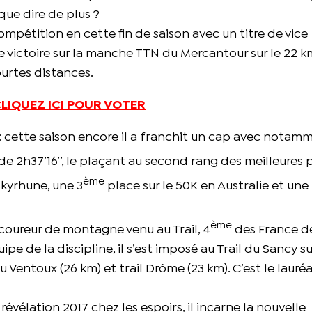
que dire de plus ?
 compétition en cette fin de saison avec un titre de vice
 victoire sur la manche TTN du Mercantour sur le 22 k
ourtes distances.
LIQUEZ ICI POUR VOTER
: cette saison encore il a franchit un cap avec notam
de 2h37’16’’, le plaçant au second rang des meilleures 
ème
 Skyrhune, une 3
place sur le 50K en Australie et une
ème
e coureur de montagne venu au Trail, 4
des France d
de la discipline, il s’est imposé au Trail du Sancy su
du Ventoux (26 km) et trail Drôme (23 km). C’est le lauré
a révélation 2017 chez les espoirs, il incarne la nouvelle