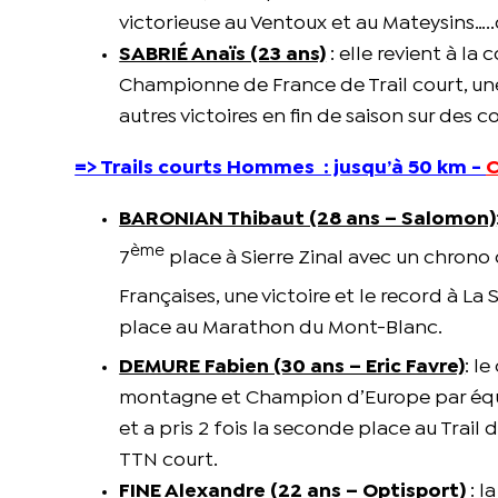
victorieuse au Ventoux et au Mateysins…..
SABRIÉ Anaïs (23 ans)
: elle revient à la
Championne de France de Trail court, une
autres victoires en fin de saison sur des c
=> Trails courts Hommes : jusqu’à 50 km -
C
BARONIAN Thibaut (28 ans – Salomon)
ème
7
place à Sierre Zinal avec un chrono 
Françaises, une victoire et le record à La
place au Marathon du Mont-Blanc.
DEMURE Fabien (30 ans – Eric Favre)
: l
montagne et Champion d’Europe par équipe 
et a pris 2 fois la seconde place au Trail 
TTN court.
FINE Alexandre (22 ans – Optisport)
: l