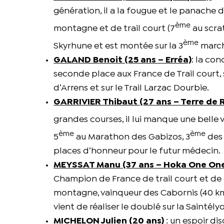
génération, il a la fougue et le panache 
ème
montagne et de trail court (7
au scrat
ème
Skyrhune et est montée sur la 3
march
GALAND Benoit (25 ans – Erréa)
: la con
seconde place aux France de Trail court, s
d’Arrens et sur le Trail Larzac Dourbie.
GARRIVIER Thibaut (27 ans – Terre de 
grandes courses, il lui manque une belle v
ème
ème
5
au Marathon des Gabizos, 3
des 
places d’honneur pour le futur médecin.
MEYSSAT Manu (37 ans – Hoka One On
Champion de France de trail court et de
montagne, vainqueur des Cabornis (40 km),
vient de réaliser le doublé sur la Saintély
MICHELON Julien (20 ans)
: un espoir di