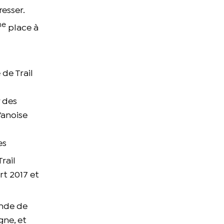
resser.
me
place à
de Trail
r des
Vanoise
es
rail
rt 2017 et
onde de
gne, et