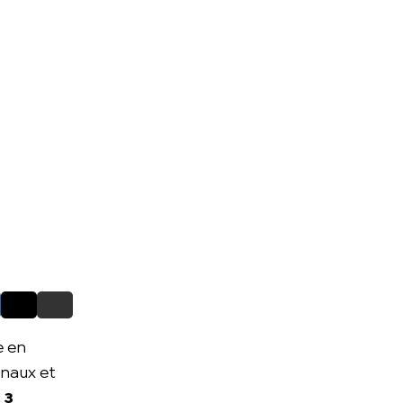
e en
onaux et
c
3