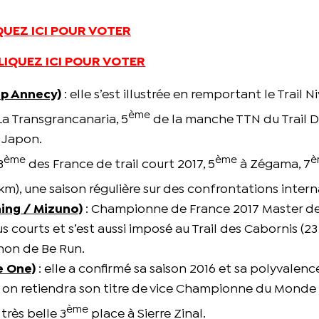
QUEZ ICI POUR VOTER
LIQUEZ ICI POUR VOTER
op Annecy)
: elle s’est illustrée en remportant le Trail N
ème
a Transgrancanaria, 5
de la manche TTN du Trail 
 Japon.
ème
ème
è
3
des France de trail court 2017, 5
à Zégama, 7
 km), une saison régulière sur des confrontations intern
ing / Mizuno)
: Championne de France 2017 Master de 
s courts et s’est aussi imposé au Trail des Cabornis (23
thon de Be Run.
e One)
: elle a confirmé sa saison 2016 et sa polyvalenc
 on retiendra son titre de vice Championne du Monde 
ème
rès belle 3
place à Sierre Zinal.