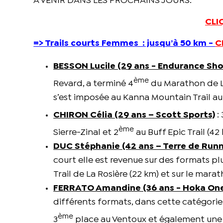
À VENIR DANS LES PROCHAINS JOURS.
CLI
=> Trails courts Femmes : jusqu’à 50 km -
C
BESSON Lucile (29 ans - Endurance Sh
ème
Revard, a terminé 4
du Marathon de L
s’est imposée au Kanna Mountain Trail au
CHIRON Célia (29 ans – Scott Sports)
: 
ème
Sierre-Zinal et 2
au Buff Epic Trail (42
DUC Stéphanie (42 ans – Terre de Runn
court elle est revenue sur des formats plu
Trail de La Rosière (22 km) et sur le mara
FERRATO Amandine (36 ans - Hoka On
différents formats, dans cette catégorie
ème
3
place au Ventoux et également une t