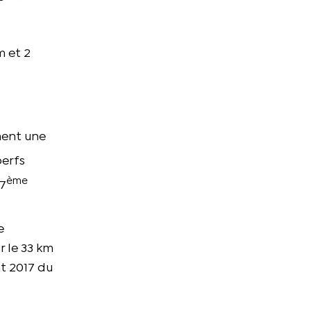
m et 2
ment une
perfs
ème
 7
e
r le 33 km
at 2017 du