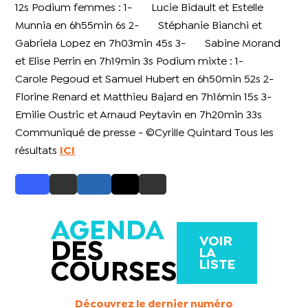
12s
Podium femmes : 1- Lucie Bidault et Estelle
Munnia en 6h55min 6s 2- Stéphanie Bianchi et
Gabriela Lopez en 7h03min 45s 3- Sabine Morand
et Elise Perrin en 7h19min 3s Podium mixte : 1-
Carole Pegoud et Samuel Hubert en 6h50min 52s 2-
Florine Renard et Matthieu Bajard en 7h16min 15s 3-
Emilie Oustric et Arnaud Peytavin en 7h20min 33s
Communiqué de presse - ©Cyrille Quintard Tous les
résultats
ICI
AGENDA
VOIR
DES
LA
LISTE
COURSES
Découvrez le dernier numéro